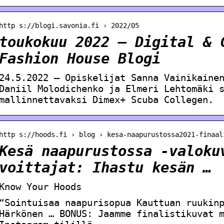
http s://blogi.savonia.fi › 2022/05
toukokuu 2022 – Digital & 
Fashion House Blogi
24.5.2022 — Opiskelijat Sanna Vainikaine
Daniil Molodichenko ja Elmeri Lehtomäki 
mallinnettavaksi Dimex+ Scuba Collegen.
http s://hoods.fi › blog › kesa-naapurustossa2021-finaal
Kesä naapurustossa -valoku
voittajat: Ihastu kesän …
Know Your Hoods
“Sointuisaa naapurisopua Kauttuan ruukin
Härkönen … BONUS: Jaamme finalistikuvat 