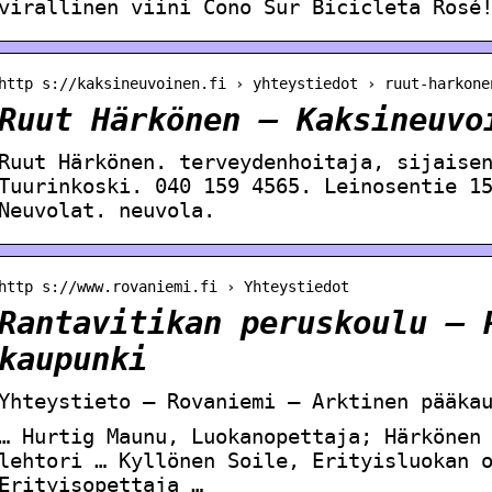
virallinen viini Cono Sur Bicicleta Rosé
http s://kaksineuvoinen.fi › yhteystiedot › ruut-harkone
Ruut Härkönen – Kaksineuvo
Ruut Härkönen. terveydenhoitaja, sijaise
Tuurinkoski. 040 159 4565. Leinosentie 1
Neuvolat. neuvola.
http s://www.rovaniemi.fi › Yhteystiedot
Rantavitikan peruskoulu – 
kaupunki
Yhteystieto – Rovaniemi – Arktinen pääka
… Hurtig Maunu, Luokanopettaja; Härkönen
lehtori … Kyllönen Soile, Erityisluokan 
Erityisopettaja …