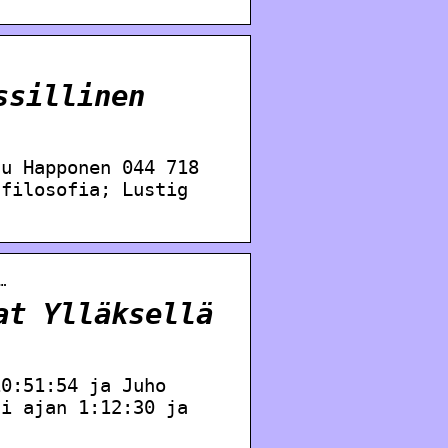
ssillinen
tu Happonen 044 718
 filosofia; Lustig
…
at Ylläksellä
10:51:54 ja Juho
ti ajan 1:12:30 ja