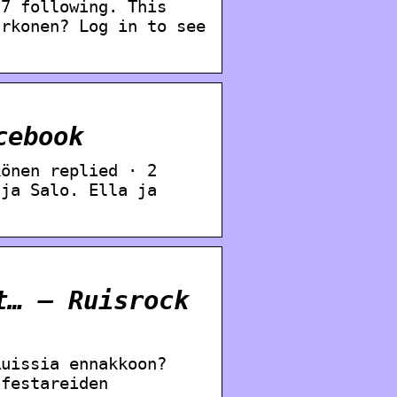
57 following. This
arkonen? Log in to see
cebook
könen replied · 2
tja Salo. Ella ja
t… – Ruisrock
Ruissia ennakkoon?
 festareiden