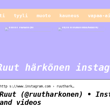
Vain lapset
ti
tyyli
muoto
kauneus
vapaa-a
leikkivät
parhaiten, tai
Helppo illallinen
niin luulisi
leirintämatkalle
Ruut härkönen instag
http s://www.instagram.com › ruuthark…
Ruut (@ruutharkonen) • Ins
and videos