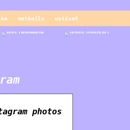
Sinun pitäisi
tietää näistä
ika
matkailu
uutiset
geneettisistä
testeistä, kun
Mitä seerumi
olet raskaana
tekee ihollesi?
ram
tagram photos