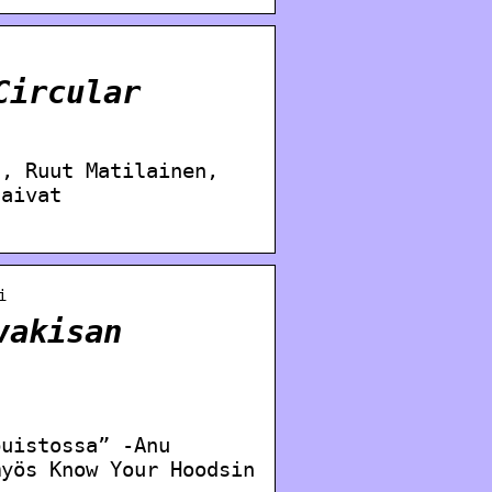
Circular
n, Ruut Matilainen,
saivat
i
vakisan
puistossa” -Anu
myös Know Your Hoodsin