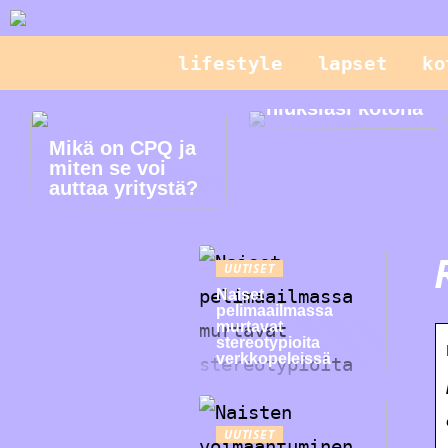
lifestyle
lapset
ko
Hallitse
hiuksiasi kotona
Mikä on CPQ ja
miten se voi
auttaa yritystä?
UUTISET
Naiset
pelimaailmassa
murtavat
stereotypioita
verkkopeleissä
UUTISET