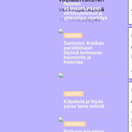
Naisten
voimaantuminen
verkkopeleissä ja
yhteisöjen merkitys
MUOTO
Santorini: Kreikan
paratiisisaari
täynnä lumoavaa
kauneutta ja
historiaa
UUTISET
Kilpailuta ja löydä
paras laina netistä
KAUNEUS
Parhaan kreatiinin