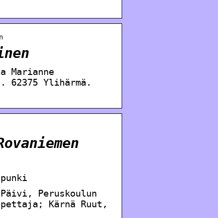
!
n
inen
na Marianne
5. 62375 Ylihärmä.
Rovaniemen
upunki
 Päivi, Peruskoulun
opettaja; Kärnä Ruut,