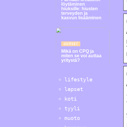
löytäminen
hiuksille: hiusten
terveyden ja
kasvun lisääminen
UUTISET
Mikä on CPQ ja
miten se voi auttaa
yritystä?
lifestyle
lapset
koti
tyyli
muoto