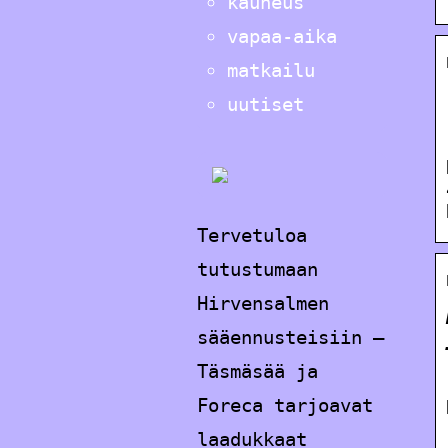
kauneus
vapaa-aika
matkailu
uutiset
Tervetuloa
tutustumaan
Hirvensalmen
sääennusteisiin –
Täsmäsää ja
Foreca tarjoavat
laadukkaat