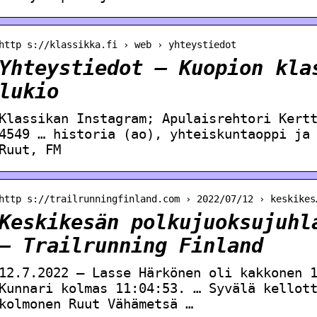
http s://klassikka.fi › web › yhteystiedot
Yhteystiedot – Kuopion kla
lukio
Klassikan Instagram; Apulaisrehtori Kert
4549 … historia (ao), yhteiskuntaoppi ja
Ruut, FM
http s://trailrunningfinland.com › 2022/07/12 › keskikes
Keskikesän polkujuoksujuhl
– Trailrunning Finland
12.7.2022 — Lasse Härkönen oli kakkonen 
Kunnari kolmas 11:04:53. … Syvälä kellot
kolmonen Ruut Vähämetsä …