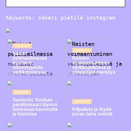
Keywords: sakari pietilä instagram
UUTISET
UUTISET
Naiset
pelimaailmassa
Naisten
murtavat
voimaantuminen
stereotypioita
verkkopeleissä ja
verkkopeleissä
yhteisöjen merkitys
MUOTO
Santorini: Kreikan
UUTISET
paratiisisaari täynnä
lumoavaa kauneutta
Kilpailuta ja löydä
ja historiaa
paras laina netistä