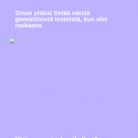
Sinun pitäisi tietää näistä
geneettisistä testeistä, kun olet
raskaana