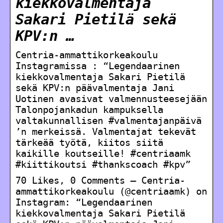
kiekkovalmentaja
Sakari Pietilä sekä
KPV:n …
Centria-ammattikorkeakoulu
Instagramissa : “Legendaarinen
kiekkovalmentaja Sakari Pietilä
sekä KPV:n päävalmentaja Jani
Uotinen avasivat valmennusteesejään
Talonpojankadun kampuksella
valtakunnallisen #valmentajanpäivä
’n merkeissä. Valmentajat tekevät
tärkeää työtä, kiitos siitä
kaikille koutseille! #centriaamk
#kiittikoutsi #thankscoach #kpv”
70 Likes, 0 Comments – Centria-
ammattikorkeakoulu (@centriaamk) on
Instagram: “Legendaarinen
kiekkovalmentaja Sakari Pietilä