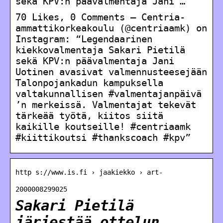
sekä KPV:n päävalmentaja Jani …
70 Likes, 0 Comments – Centria-
ammattikorkeakoulu (@centriaamk) on
Instagram: “Legendaarinen
kiekkovalmentaja Sakari Pietilä
sekä KPV:n päävalmentaja Jani
Uotinen avasivat valmennusteesejään
Talonpojankadun kampuksella
valtakunnallisen #valmentajanpäivä
’n merkeissä. Valmentajat tekevät
tärkeää työtä, kiitos siitä
kaikille koutseille! #centriaamk
#kiittikoutsi #thankscoach #kpv”
http s://www.is.fi › jaakiekko › art-
2000008299025
Sakari Pietilä
järjestää ottelun