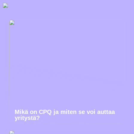
Mikä on CPQ ja miten se voi auttaa
yritystä?