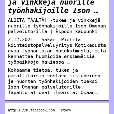
ja vinkkejä nuorille
työnhakijoille Ison …
ALOITA TÄÄLTÄ! -tukea ja vinkkejä
nuorille työnhakijoille Ison Omenan
palvelutorilla | Espoon kaupunki
2.12.2021 — Sakari Pietilä
kiinteistöpalveluyritys Kotikadusta
avaa työnantajan näkökulmasta, mitä
kannattaa huomioida ensimmäisiä
työpaikkoja hakiessa …
Kokoamme tietoa, tukea ja
ammattilaisia vastavalmistuneiden
ja nuorten työnhakijoiden tueksi
Ison Omenan palvelutorille.
Tapahtumat ovat ilmaisia. Osaan…
http s://m.facebook.com › story