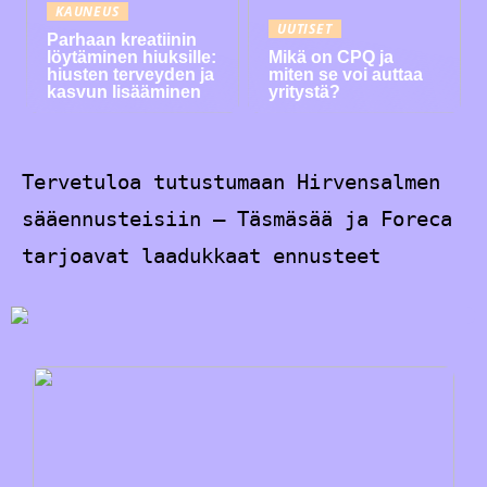
KAUNEUS
UUTISET
Parhaan kreatiinin
löytäminen hiuksille:
Mikä on CPQ ja
hiusten terveyden ja
miten se voi auttaa
kasvun lisääminen
yritystä?
Tervetuloa tutustumaan Hirvensalmen
sääennusteisiin – Täsmäsää ja Foreca
tarjoavat laadukkaat ennusteet