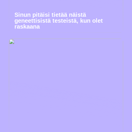
Sinun pitäisi tietää näistä
geneettisistä testeistä, kun olet
raskaana