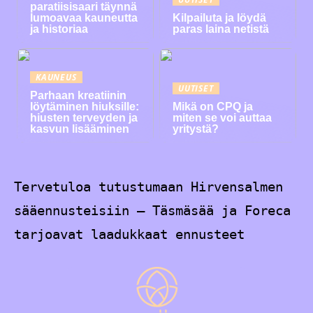
paratiisisaari täynnä
lumoavaa kauneutta
Kilpailuta ja löydä
ja historiaa
paras laina netistä
KAUNEUS
UUTISET
Parhaan kreatiinin
löytäminen hiuksille:
Mikä on CPQ ja
hiusten terveyden ja
miten se voi auttaa
kasvun lisääminen
yritystä?
Tervetuloa tutustumaan Hirvensalmen
sääennusteisiin – Täsmäsää ja Foreca
tarjoavat laadukkaat ennusteet