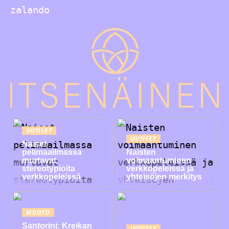
zalando
UUTISET
UUTISET
Naiset
pelimaailmassa
Naisten
murtavat
voimaantuminen
stereotypioita
verkkopeleissä ja
verkkopeleissä
yhteisöjen merkitys
MUOTO
Santorini: Kreikan
UUTISET