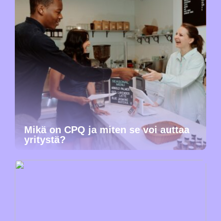
Mikä on CPQ ja miten se voi auttaa
yritystä?