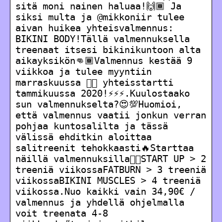
sitä moni nainen haluaa!🙌🏾 Ja
siksi multa ja @mikkoniir tulee
aivan huikea yhteisvalmennus:
BIKINI BODY!Tällä valmennuksella
treenaat itsesi bikinikuntoon alta
aikayksikön👊🏾Valmennus kestää 9
viikkoa ja tulee myyntiin
marraskuussa 👉🏾 yhteisstartti
tammikuussa 2020!⚡️⚡️⚡️.Kuulostaako
sun valmennukselta?😍💯Huomioi,
että valmennus vaatii jonkun verran
pohjaa kuntosalilta ja tässä
välissä ehditkin aloittaa
salitreenit tehokkaasti🔥Starttaa
näillä valmennuksilla👇🏾START UP > 2
treeniä viikossaFATBURN > 3 treeniä
viikossaBIKINI MUSCLES > 4 treeniä
viikossa.Nuo kaikki vain 34,90€ /
valmennus ja yhdellä ohjelmalla
voit treenata 4-8