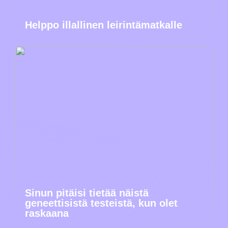
Helppo illallinen leirintämatkalle
Sinun pitäisi tietää näistä
geneettisistä testeistä, kun olet
raskaana