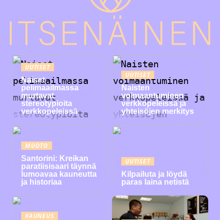
UUTISET
UUTISET
Naiset
pelimaailmassa
Naisten
murtavat
voimaantuminen
stereotypioita
verkkopeleissä ja
verkkopeleissä
yhteisöjen merkitys
MUOTO
Santorini: Kreikan
UUTISET
paratiisisaari täynnä
lumoavaa kauneutta
Kilpailuta ja löydä
ja historiaa
paras laina netistä
KAUNEUS