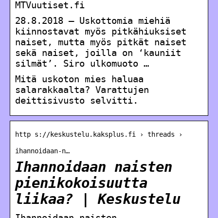
MTVuutiset.fi
28.8.2018 — Uskottomia miehiä
kiinnostavat myös pitkähiuksiset
naiset, mutta myös pitkät naiset
sekä naiset, joilla on ‘kauniit
silmät’. Siro ulkomuoto …
Mitä uskoton mies haluaa
salarakkaalta? Varattujen
deittisivusto selvitti.
http s://keskustelu.kaksplus.fi › threads ›
ihannoidaan-n…
Ihannoidaan naisten
pienikokoisuutta
liikaa? | Keskustelu
Ihannoidaan naisten