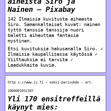
aiheista Siro ja
Nainen – Pixabay
142 Ilmaisia kuvitusta aiheesta
Siro. Samankaltaiset kuvat: nainen
tyttö tanssia tanssija nuori
baletti aiheuttaa fantasia
mystinen.
Etsi kuvituksia hakusanalla Siro. ✓
Ilmaisia kaupallisessa käytössä ✓
Viittauksia ei tarvita ✓
Laadukkaita kuvia.
http s://www.is.fi › seksi-parisuhde › art-
2000001052307
Yli 170 ensitreffeillä
käynyt mies: