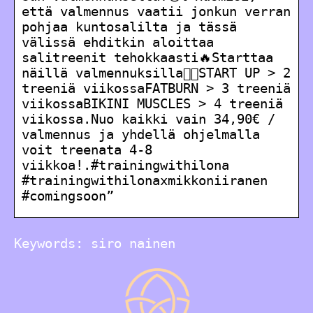
että valmennus vaatii jonkun verran
pohjaa kuntosalilta ja tässä
välissä ehditkin aloittaa
salitreenit tehokkaasti🔥Starttaa
näillä valmennuksilla👇🏾START UP > 2
treeniä viikossaFATBURN > 3 treeniä
viikossaBIKINI MUSCLES > 4 treeniä
viikossa.Nuo kaikki vain 34,90€ /
valmennus ja yhdellä ohjelmalla
voit treenata 4-8
viikkoa!.#trainingwithilona
#trainingwithilonaxmikkoniiranen
#comingsoon”
Keywords: siro nainen