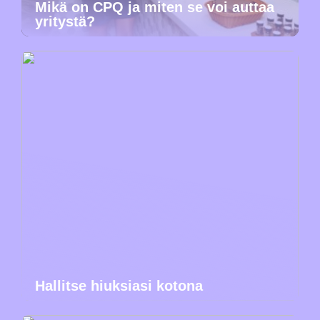
Mikä on CPQ ja miten se voi auttaa
yritystä?
Hallitse hiuksiasi kotona