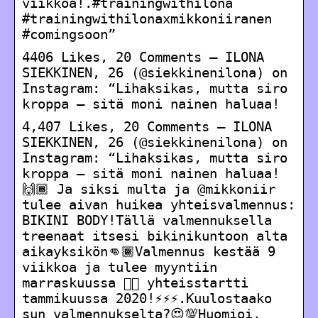
viikkoa!.#trainingwithilona
#trainingwithilonaxmikkoniiranen
#comingsoon”
4406 Likes, 20 Comments – ILONA
SIEKKINEN, 26 (@siekkinenilona) on
Instagram: “Lihaksikas, mutta siro
kroppa – sitä moni nainen haluaa!
4,407 Likes, 20 Comments – ILONA
SIEKKINEN, 26 (@siekkinenilona) on
Instagram: “Lihaksikas, mutta siro
kroppa – sitä moni nainen haluaa!
🙌🏾 Ja siksi multa ja @mikkoniir
tulee aivan huikea yhteisvalmennus:
BIKINI BODY!Tällä valmennuksella
treenaat itsesi bikinikuntoon alta
aikayksikön👊🏾Valmennus kestää 9
viikkoa ja tulee myyntiin
marraskuussa 👉🏾 yhteisstartti
tammikuussa 2020!⚡️⚡️⚡️.Kuulostaako
sun valmennukselta?😍💯Huomioi,