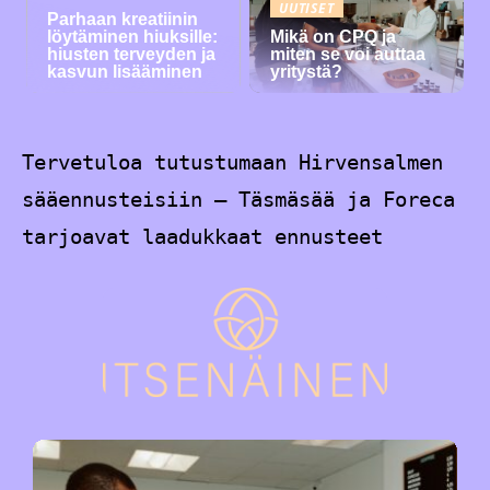
UUTISET
Parhaan kreatiinin
löytäminen hiuksille:
Mikä on CPQ ja
hiusten terveyden ja
miten se voi auttaa
kasvun lisääminen
yritystä?
Tervetuloa tutustumaan Hirvensalmen
sääennusteisiin – Täsmäsää ja Foreca
tarjoavat laadukkaat ennusteet