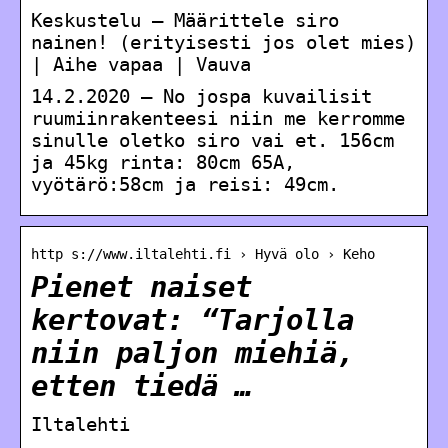
Keskustelu – Määrittele siro
nainen! (erityisesti jos olet mies)
| Aihe vapaa | Vauva
14.2.2020 — No jospa kuvailisit
ruumiinrakenteesi niin me kerromme
sinulle oletko siro vai et. 156cm
ja 45kg rinta: 80cm 65A,
vyötärö:58cm ja reisi: 49cm.
http s://www.iltalehti.fi › Hyvä olo › Keho
Pienet naiset
kertovat: “Tarjolla
niin paljon miehiä,
etten tiedä …
Iltalehti