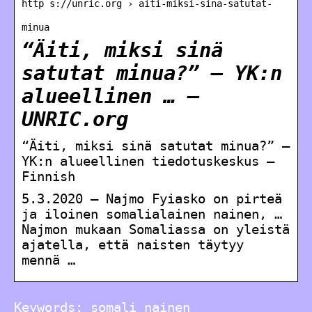
http s://unric.org › aiti-miksi-sina-satutat-
minua
“Äiti, miksi sinä
satutat minua?” – YK:n
alueellinen … –
UNRIC.org
“Äiti, miksi sinä satutat minua?” –
YK:n alueellinen tiedotuskeskus –
Finnish
5.3.2020 — Najmo Fyiasko on pirteä
ja iloinen somalialainen nainen, …
Najmon mukaan Somaliassa on yleistä
ajatella, että naisten täytyy
mennä …
Keywords: somali nainen