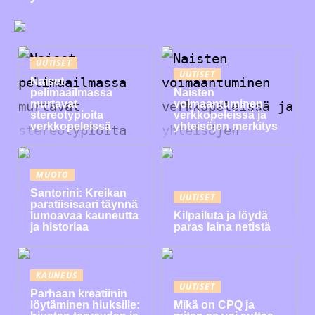
UUTISET
UUTISET
Naiset
pelimaailmassa
Naisten
murtavat
voimaantuminen
stereotypioita
verkkopeleissä ja
verkkopeleissä
yhteisöjen merkitys
MUOTO
Santorini: Kreikan
UUTISET
paratiisisaari täynnä
lumoavaa kauneutta
Kilpailuta ja löydä
ja historiaa
paras laina netistä
KAUNEUS
UUTISET
Parhaan kreatiinin
löytäminen hiuksille:
Mikä on CPQ ja