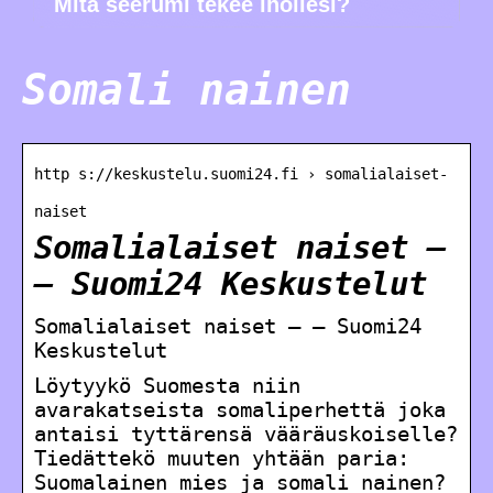
Mitä seerumi tekee ihollesi?
Somali nainen
http s://keskustelu.suomi24.fi › somalialaiset-
naiset
Somalialaiset naiset –
– Suomi24 Keskustelut
Somalialaiset naiset – – Suomi24
Keskustelut
Löytyykö Suomesta niin
avarakatseista somaliperhettä joka
antaisi tyttärensä vääräuskoiselle?
Tiedättekö muuten yhtään paria:
Suomalainen mies ja somali nainen?