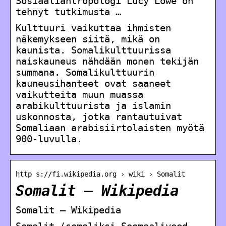
Sosiaaliantropologi Lucy Lowe on
tehnyt tutkimusta …
Kulttuuri vaikuttaa ihmisten
näkemykseen siitä, mikä on
kaunista. Somalikulttuurissa
naiskauneus nähdään monen tekijän
summana. Somalikulttuurin
kauneusihanteet ovat saaneet
vaikutteita muun muassa
arabikulttuurista ja islamin
uskonnosta, jotka rantautuivat
Somaliaan arabisiirtolaisten myötä
900-luvulla.
http s://fi.wikipedia.org › wiki › Somalit
Somalit – Wikipedia
Somalit – Wikipedia
Somalit (somaliksi Soomaaliyeed,