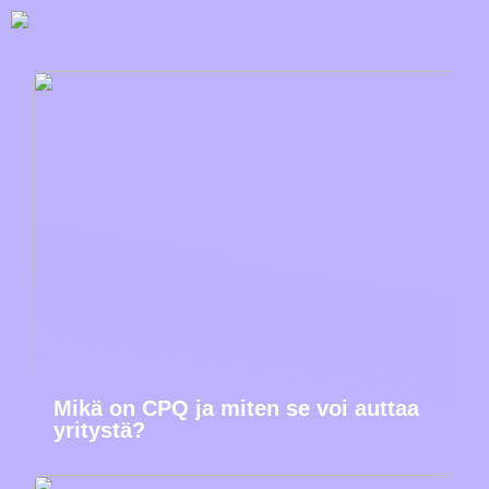
Mikä on CPQ ja miten se voi auttaa
yritystä?