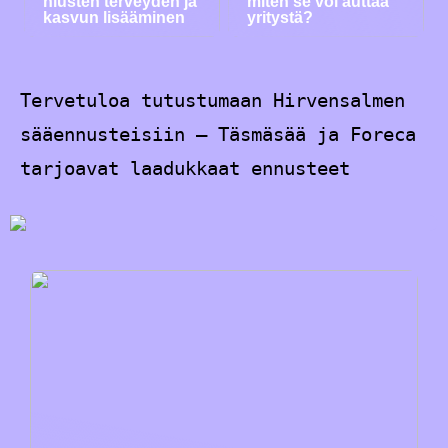
hiusten terveyden ja
miten se voi auttaa
kasvun lisääminen
yritystä?
Tervetuloa tutustumaan Hirvensalmen
sääennusteisiin – Täsmäsää ja Foreca
tarjoavat laadukkaat ennusteet