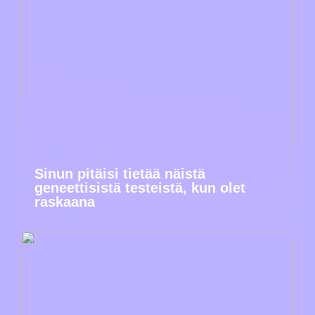
Sinun pitäisi tietää näistä
geneettisistä testeistä, kun olet
raskaana