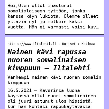
Hei,Olen ollut ihastunut
somalialaiseen tyttöön, jonka
kanssa käyn lukiota. Olemme olleet
ystäviä nyt jo melkein kaksi
vuotta. Hän ei varmasti voisi kuv…
http s://www.iltalehti.fi › Uutiset › Kotimaa
Nainen kävi rapussa
nuoren somalinaisen
kimppuun – Iltalehti
Vanhempi nainen kävi nuoren somalin
kimppuun
16.5.2021 — Kaverinsa luona
käymässä ollut nuori somalinainen
oli juuri astunut ulos hissistä,
kun hän kohtasi rappukäytävässä