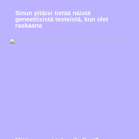
Sinun pitäisi tietää näistä
geneettisistä testeistä, kun olet
raskaana