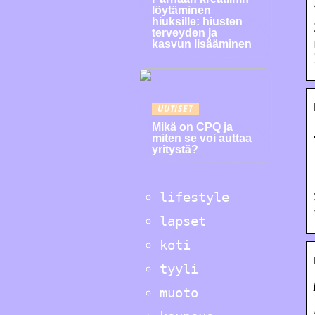
löytäminen
hiuksille: hiusten
terveyden ja
kasvun lisääminen
UUTISET
Mikä on CPQ ja
miten se voi auttaa
yritystä?
lifestyle
lapset
koti
tyyli
muoto