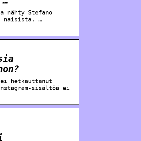
 …
sa nähty Stefano
a naisista. …
sia
non?
 ei hetkauttanut
Instagram-sisältöä ei
i