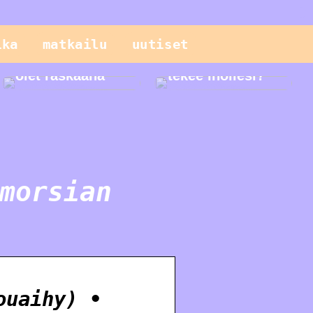
Sinun pitäisi
tietää näistä
ika
matkailu
uutiset
geneettisistä
testeistä, kun
Mitä seerumi
olet raskaana
tekee ihollesi?
morsian
ouaihy) •