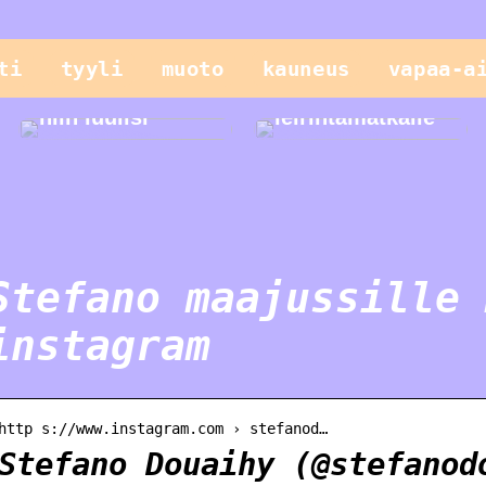
Vain lapset
ti
tyyli
muoto
kauneus
vapaa-a
leikkivät
parhaiten, tai
Helppo illallinen
niin luulisi
leirintämatkalle
Stefano maajussille 
instagram
http s://www.instagram.com › stefanod…
Stefano Douaihy (@stefanod