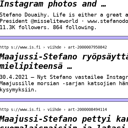
Instagram photos and …
Stefano Douaihy. Life is either a great 
President @misseliteworld · www.stefanod
11.3K followers. 864 following.
http s://www.is.fi › viihde › art-2000007950842
Maajussi-Stefano ryöpsäytt
mielipiteensä …
30.4.2021 — Nyt Stefano vastailee Instag
Maajussille morsian -sarjan katsojien hä
kysymyksiin.
http s://www.is.fi › viihde › art-2000008494114
Maajussi-Stefano pettyi ka