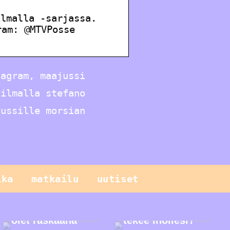
ilmalla -sarjassa.
gram: @MTVPosse
tagram, maajussi
ailmalla stefano
jussille morsian
ika
matkailu
uutiset
Sinun pitäisi
tietää näistä
geneettisistä
testeistä, kun
Mitä seerumi
olet raskaana
tekee ihollesi?