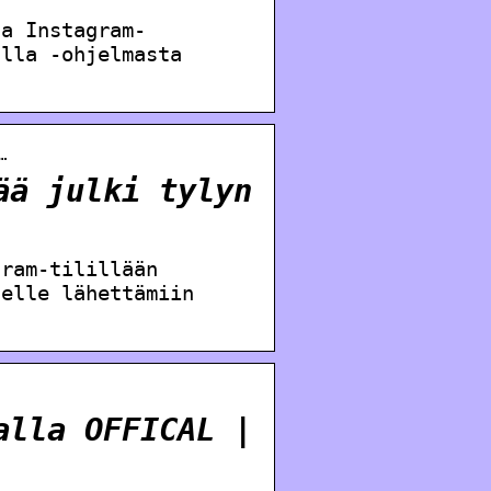
sa Instagram-
alla -ohjelmasta
…
ää julki tylyn
gram-tilillään
nelle lähettämiin
alla OFFICAL |