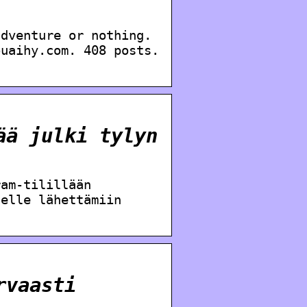
adventure or nothing.
ouaihy.com. 408 posts.
ää julki tylyn
ram-tilillään
nelle lähettämiin
rvaasti