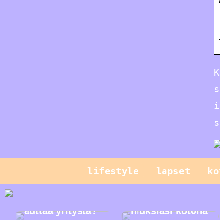
K
s
i
s
lifestyle
lapset
ko
Mikä on CPQ ja
miten se voi
Hallitse
auttaa yritystä?
hiuksiasi kotona