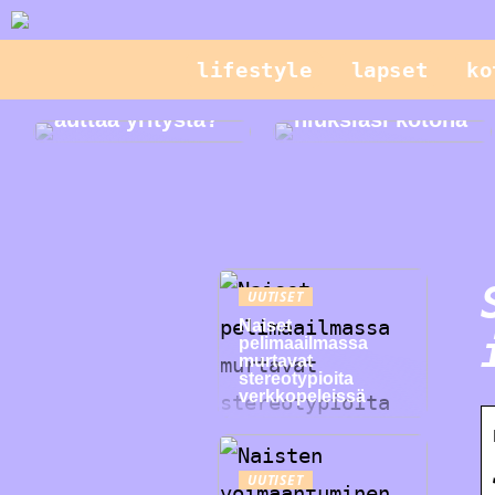
lifestyle
lapset
ko
Mikä on CPQ ja
miten se voi
Hallitse
auttaa yritystä?
hiuksiasi kotona
UUTISET
Naiset
pelimaailmassa
murtavat
stereotypioita
verkkopeleissä
UUTISET