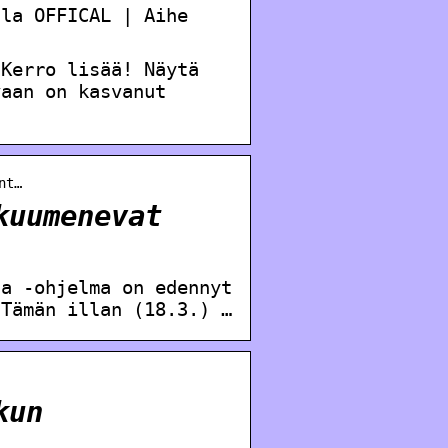
lla OFFICAL | Aihe
 Kerro lisää! Näytä
vaan on kasvanut
nt…
kuumenevat
la -ohjelma on edennyt
 Tämän illan (18.3.) …
kun