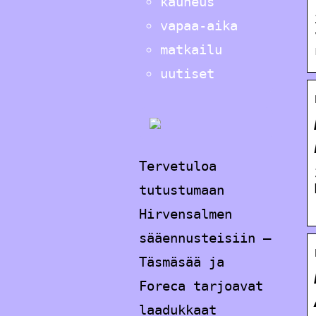
kauneus
vapaa-aika
matkailu
uutiset
Tervetuloa
tutustumaan
Hirvensalmen
sääennusteisiin –
Täsmäsää ja
Foreca tarjoavat
laadukkaat