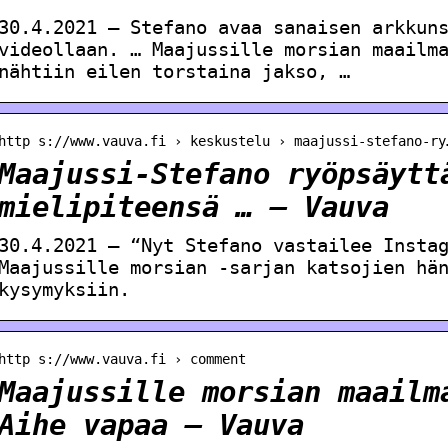
30.4.2021 — Stefano avaa sanaisen arkkun
videollaan. … Maajussille morsian maailm
nähtiin eilen torstaina jakso, …
http s://www.vauva.fi › keskustelu › maajussi-stefano-ry
Maajussi-Stefano ryöpsäytt
mielipiteensä … – Vauva
30.4.2021 — “Nyt Stefano vastailee Insta
Maajussille morsian -sarjan katsojien hä
kysymyksiin.
http s://www.vauva.fi › comment
Maajussille morsian maailm
Aihe vapaa – Vauva