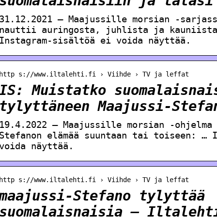
suomalaisnaisiin ja latasi
31.12.2021 — Maajussille morsian -sarjas
nauttii auringosta, juhlista ja kauniist
Instagram-sisältöä ei voida näyttää.
http s://www.iltalehti.fi › Viihde › TV ja leffat
IS: Muistatko suomalaisnai
tylyttäneen Maajussi-Stefa
19.4.2022 — Maajussille morsian -ohjelma
Stefanon elämää suuntaan tai toiseen: … 
voida näyttää.
http s://www.iltalehti.fi › Viihde › TV ja leffat
maajussi-Stefano tylyttää
suomalaisnaisia – Iltaleht