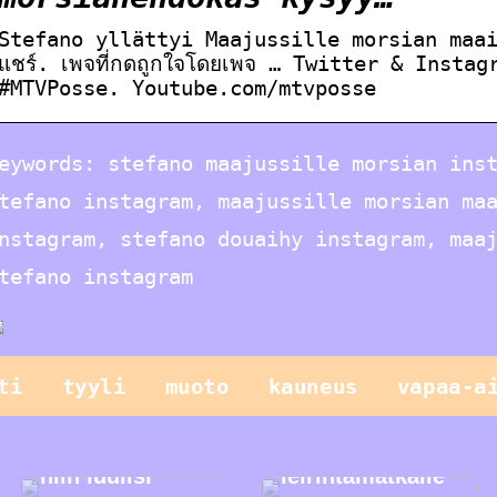
Stefano yllättyi Maajussille morsian maa
แชร์. เพจที่กดถูกใจโดยเพจ … Twitter & Insta
#MTVPosse. Youtube.com/mtvposse
eywords: stefano maajussille morsian ins
tefano instagram, maajussille morsian ma
nstagram, stefano douaihy instagram, maa
tefano instagram
ti
tyyli
muoto
kauneus
vapaa-a
Vain lapset
leikkivät
parhaiten, tai
Helppo illallinen
niin luulisi
leirintämatkalle