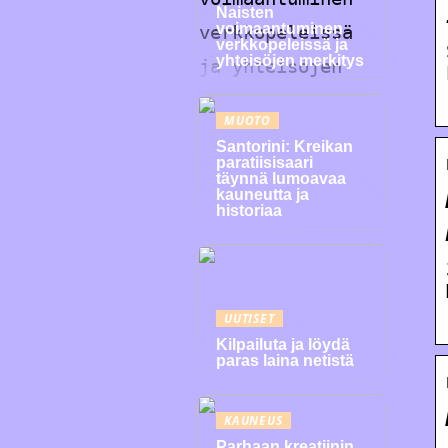
Naisten
voimaantuminen
verkkopeleissä ja
yhteisöjen merkitys
MUOTO
Santorini: Kreikan
paratiisisaari
täynnä lumoavaa
kauneutta ja
historiaa
UUTISET
Kilpailuta ja löydä
paras laina netistä
KAUNEUS
Parhaan kreatiinin