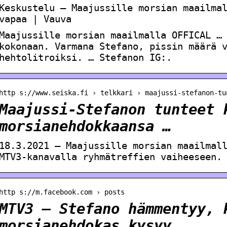
Keskustelu – Maajussille morsian maailma
vapaa | Vauva
Maajussille morsian maailmalla OFFICAL …
kokonaan. Varmana Stefano, pissin määrä 
hehtolitroiksi. … Stefanon IG:.
http s://www.seiska.fi › telkkari › maajussi-stefanon-tu
Maajussi-Stefanon tunteet 
morsianehdokkaansa …
18.3.2021 — Maajussille morsian maailmal
MTV3-kanavalla ryhmätreffien vaiheeseen.
http s://m.facebook.com › posts
MTV3 – Stefano hämmentyy, 
morsianehdokas kysyy…