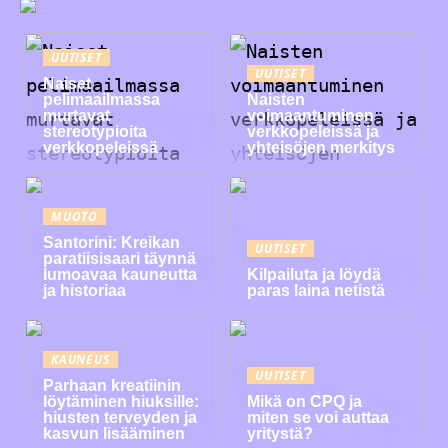
UUTISET
UUTISET
Naiset
pelimaailmassa
Naisten
murtavat
voimaantuminen
stereotypioita
verkkopeleissä ja
verkkopeleissä
yhteisöjen merkitys
MUOTO
Santorini: Kreikan
UUTISET
paratiisisaari täynnä
lumoavaa kauneutta
Kilpailuta ja löydä
ja historiaa
paras laina netistä
KAUNEUS
UUTISET
Parhaan kreatiinin
löytäminen hiuksille:
Mikä on CPQ ja
hiusten terveyden ja
miten se voi auttaa
kasvun lisääminen
yritystä?