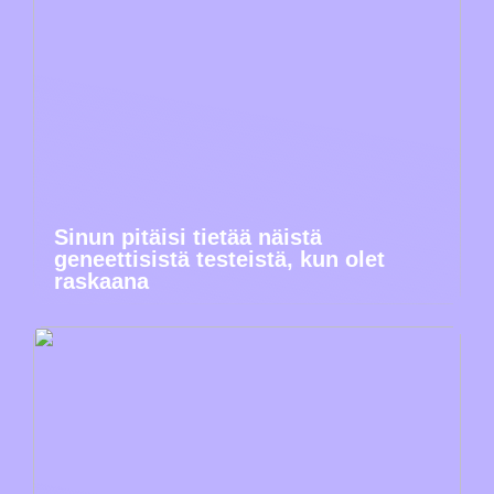
Sinun pitäisi tietää näistä
geneettisistä testeistä, kun olet
raskaana