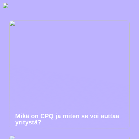
Mikä on CPQ ja miten se voi auttaa
yritystä?