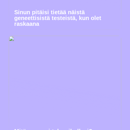
Sinun pitäisi tietää näistä
geneettisistä testeistä, kun olet
raskaana