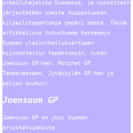
urheilulajeista Suomessa, ja vuosittain
järjestetään useita huippuluokan
kilpailutapahtumia ympäri maata. Tässä
artikkelissa tutustumme tarkemmin
Suomen yleisurheilukiertueen
kiinnostaviin tapahtumiin, kuten
Joensuun GP:hen, Motonet GP
Tampereeseen, Jyväskylän GP:hen ja
paljon muuhun!
Joensuun GP
Joensuun GP on yksi Suomen
arvostetuimmista