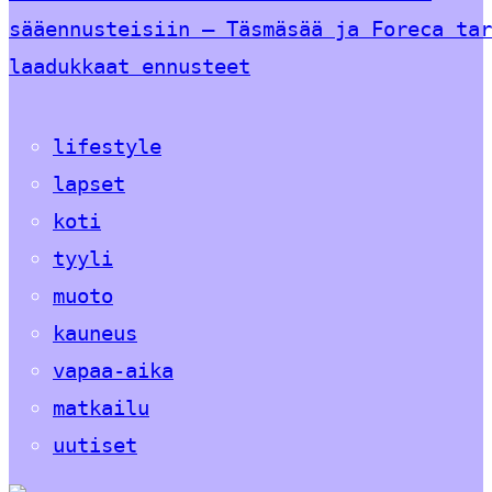
sääennusteisiin – Täsmäsää ja Foreca tar
laadukkaat ennusteet
lifestyle
lapset
koti
tyyli
muoto
kauneus
vapaa-aika
matkailu
uutiset