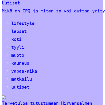
Uutiset
Mikä on CPQ ja miten se voi auttaa yrity
lifestyle
lapset
koti
tyyli
muoto
kauneus
vapaa-aika
matkailu
uutiset
Tervetuloa tutustumaan Hirvensalmen