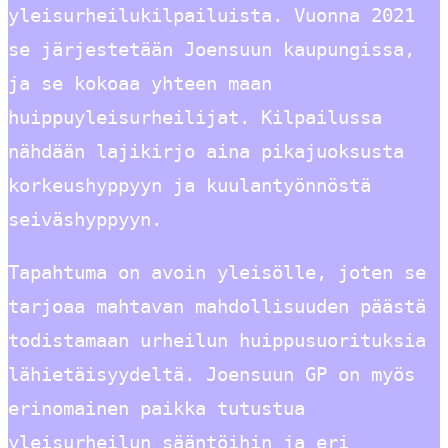
yleisurheilukilpailuista. Vuonna 2021
se järjestetään Joensuun kaupungissa,
ja se kokoaa yhteen maan
huippuyleisurheilijat. Kilpailussa
nähdään lajikirjo aina pikajuoksusta
korkeushyppyyn ja kuulantyönnöstä
seiväshyppyyn.
Tapahtuma on avoin yleisölle, joten se
tarjoaa mahtavan mahdollisuuden päästä
todistamaan urheilun huippusuorituksia
lähietäisyydeltä. Joensuun GP on myös
erinomainen paikka tutustua
yleisurheilun sääntöihin ja eri