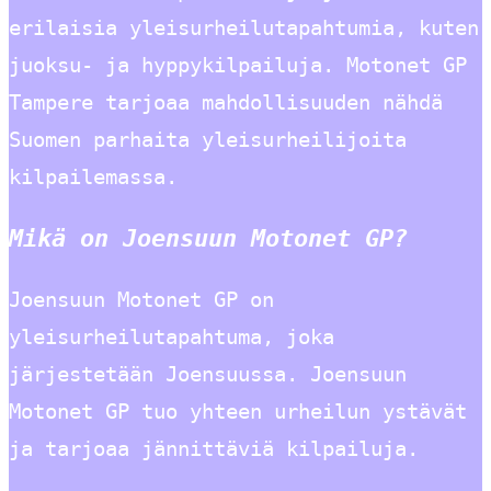
erilaisia yleisurheilutapahtumia, kuten
juoksu- ja hyppykilpailuja. Motonet GP
Tampere tarjoaa mahdollisuuden nähdä
Suomen parhaita yleisurheilijoita
kilpailemassa.
Mikä on Joensuun Motonet GP?
Joensuun Motonet GP on
yleisurheilutapahtuma, joka
järjestetään Joensuussa. Joensuun
Motonet GP tuo yhteen urheilun ystävät
ja tarjoaa jännittäviä kilpailuja.