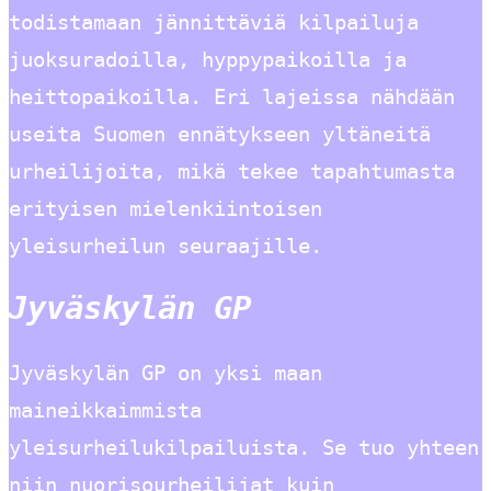
todistamaan jännittäviä kilpailuja
juoksuradoilla, hyppypaikoilla ja
heittopaikoilla. Eri lajeissa nähdään
useita Suomen ennätykseen yltäneitä
urheilijoita, mikä tekee tapahtumasta
erityisen mielenkiintoisen
yleisurheilun seuraajille.
Jyväskylän GP
Jyväskylän GP on yksi maan
maineikkaimmista
yleisurheilukilpailuista. Se tuo yhteen
niin nuorisourheilijat kuin