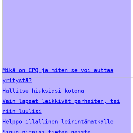
Mikä on CPQ ja miten se voi auttaa
yritystä?
Hallitse hiuksiasi kotona
Vain lapset leikkivät parhaiten, tai
niin luulisi
Helppo illallinen leirintämatkalle
Sinun pitäisi tietää näistä