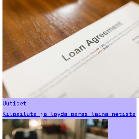
Uutiset
Kilpailuta ja löydä paras laina netistä