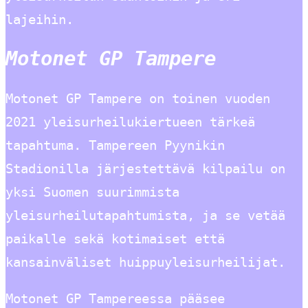
lajeihin.
Motonet GP Tampere
Motonet GP Tampere on toinen vuoden
2021 yleisurheilukiertueen tärkeä
tapahtuma. Tampereen Pyynikin
Stadionilla järjestettävä kilpailu on
yksi Suomen suurimmista
yleisurheilutapahtumista, ja se vetää
paikalle sekä kotimaiset että
kansainväliset huippuyleisurheilijat.
Motonet GP Tampereessa pääsee