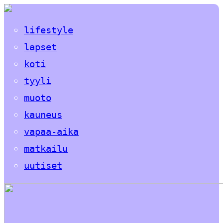
lifestyle
lapset
koti
tyyli
muoto
kauneus
vapaa-aika
matkailu
uutiset