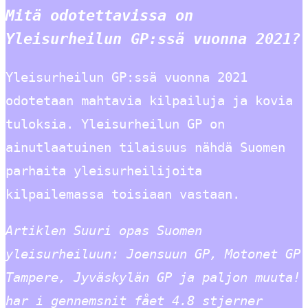
Mitä odotettavissa on
Yleisurheilun GP:ssä vuonna 2021?
Yleisurheilun GP:ssä vuonna 2021
odotetaan mahtavia kilpailuja ja kovia
tuloksia. Yleisurheilun GP on
ainutlaatuinen tilaisuus nähdä Suomen
parhaita yleisurheilijoita
kilpailemassa toisiaan vastaan.
Artiklen Suuri opas Suomen
yleisurheiluun: Joensuun GP, Motonet GP
Tampere, Jyväskylän GP ja paljon muuta!
har i gennemsnit fået
4.8
stjerner