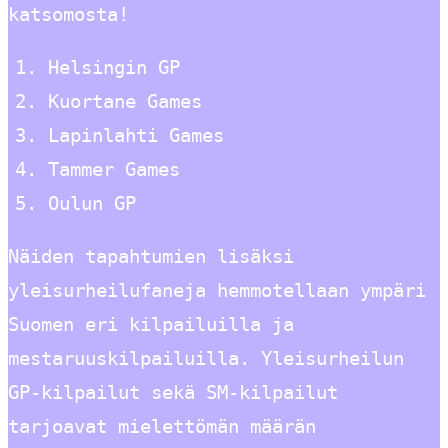
katsomosta!
Helsingin GP
Kuortane Games
Lapinlahti Games
Tammer Games
Oulun GP
Näiden tapahtumien lisäksi
yleisurheilufaneja hemmotellaan ympäri
Suomen eri kilpailuilla ja
mestaruuskilpailuilla. Yleisurheilun
GP-kilpailut sekä SM-kilpailut
tarjoavat mielettömän määrän