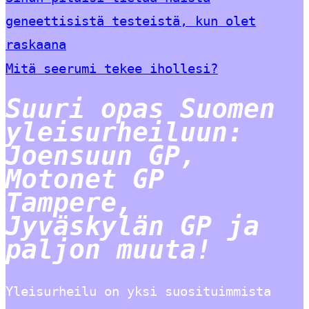
geneettisistä testeistä, kun olet
raskaana
Mitä seerumi tekee ihollesi?
Suuri opas Suomen
yleisurheiluun:
Joensuun GP,
Motonet GP
Tampere,
Jyväskylän GP ja
paljon muuta!
Yleisurheilu on yksi suosituimmista