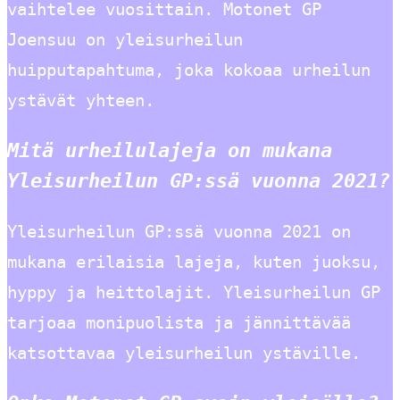
vaihtelee vuosittain. Motonet GP
Joensuu on yleisurheilun
huipputapahtuma, joka kokoaa urheilun
ystävät yhteen.
Mitä urheilulajeja on mukana
Yleisurheilun GP:ssä vuonna 2021?
Yleisurheilun GP:ssä vuonna 2021 on
mukana erilaisia lajeja, kuten juoksu,
hyppy ja heittolajit. Yleisurheilun GP
tarjoaa monipuolista ja jännittävää
katsottavaa yleisurheilun ystäville.