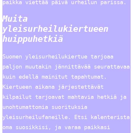
paikka viettää päivä urheilun parissa.
Muita
yleisurheilukiertueen
huippuhetkiä
Suomen yleisurheilukiertue tarjoaa
paljon muutakin jännittävää seurattavaa
kuin edellä mainitut tapahtumat.
Kiertueen aikana järjestettävät
kilpailut tarjoavat mahtavia hetkiä ja
unohtumattomia suorituksia
yleisurheilufaneille. Etsi kalenterista
oma suosikkisi, ja varaa paikkasi