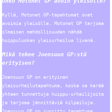
Onko Motonet GP avoin yleisölle?
Kyllä, Motonet GP-tapahtumat ovat
avoimia yleisölle. Motonet GP tarjoaa
ilmaisen mahdollisuuden nähdä
huippuluokan yleisurheilua livenä.
Mikä tekee Joensuun GP:stä
erityisen?
Joensuun GP on erityinen
yleisurheilutapahtuma, koska se kerää
yhteen tunnettuja huippu-urheilijoita
ja tarjoaa jännittäviä kilpailuja.
Joensuun GP on suosittu tapahtuma,