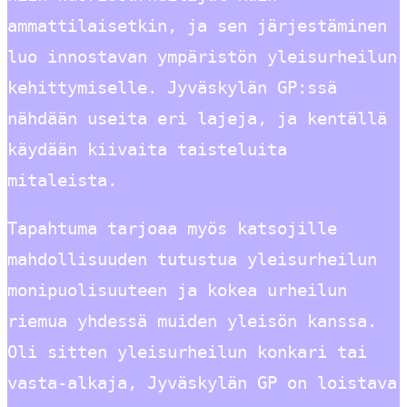
ammattilaisetkin, ja sen järjestäminen
luo innostavan ympäristön yleisurheilun
kehittymiselle. Jyväskylän GP:ssä
nähdään useita eri lajeja, ja kentällä
käydään kiivaita taisteluita
mitaleista.
Tapahtuma tarjoaa myös katsojille
mahdollisuuden tutustua yleisurheilun
monipuolisuuteen ja kokea urheilun
riemua yhdessä muiden yleisön kanssa.
Oli sitten yleisurheilun konkari tai
vasta-alkaja, Jyväskylän GP on loistava