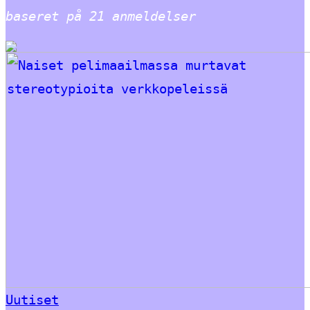
baseret på
21
anmeldelser
Uutiset