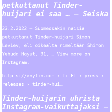
petkuttanut Tinder-
huijari ei saa … – Seiska
23.2.2022 — Suomessakin naisia
petkuttanut Tinder-huijari Simon
Leviev, eli oikealta nimeltään Shimon
Yehuda Hayut, 31, … View more on
Instagram.
http s://anyfin.com › fi_FI › press ›
releases › tinder-hui…
Tinder-huijarin uhrista
Instagram-vaikuttajaksi –