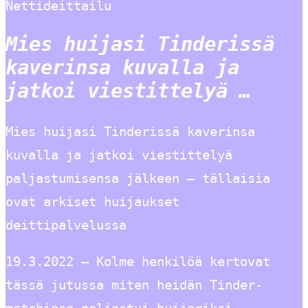
Nettideittailu
Mies huijasi Tinderissä
kaverinsa kuvalla ja
jatkoi viestittelyä …
Mies huijasi Tinderissä kaverinsa
kuvalla ja jatkoi viestittelyä
paljastumisensa jälkeen – tällaisia
ovat arkiset huijaukset
deittipalvelussa
19.3.2022 — Kolme henkilöä kertovat
tässä jutussa miten heidän Tinder-
matchinsa paljastui huijariksi.