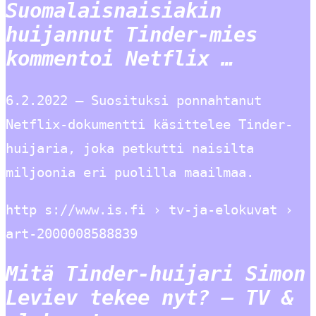
Suomalaisnaisiakin
huijannut Tinder-mies
kommentoi Netflix …
6.2.2022 — Suosituksi ponnahtanut
Netflix-dokumentti käsittelee Tinder-
huijaria, joka petkutti naisilta
miljoonia eri puolilla maailmaa.
http s://www.is.fi › tv-ja-elokuvat ›
art-2000008588839
Mitä Tinder-huijari Simon
Leviev tekee nyt? – TV &