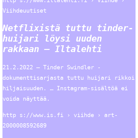
http s://www.iltalehti.fi › Viihde ›
Viihdeuutiset
Netflixistä tuttu tinder-
huijari löysi uuden
rakkaan – Iltalehti
21.2.2022 — Tinder Swindler -
dokumenttisarjasta tuttu huijari rikkoi
hiljaisuuden. … Instagram-sisältöä ei
voida näyttää.
http s://www.is.fi › viihde › art-
2000008592689