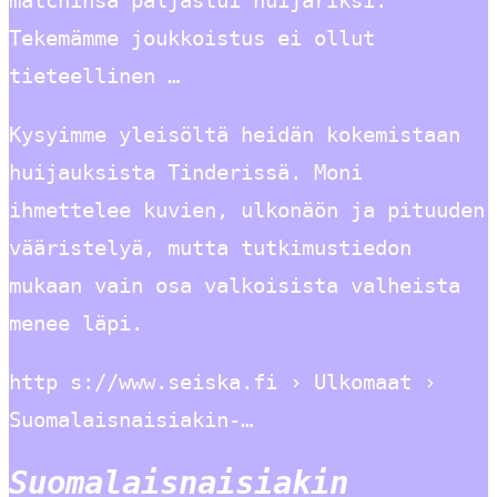
Tekemämme joukkoistus ei ollut
tieteellinen …
Kysyimme yleisöltä heidän kokemistaan
huijauksista Tinderissä. Moni
ihmettelee kuvien, ulkonäön ja pituuden
vääristelyä, mutta tutkimustiedon
mukaan vain osa valkoisista valheista
menee läpi.
http s://www.seiska.fi › Ulkomaat ›
Suomalaisnaisiakin-…
Suomalaisnaisiakin