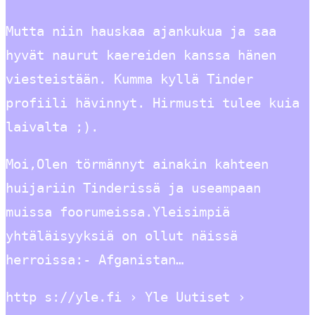
Mutta niin hauskaa ajankukua ja saa
hyvät naurut kaereiden kanssa hänen
viesteistään. Kumma kyllä Tinder
profiili hävinnyt. Hirmusti tulee kuia
laivalta ;).
Moi,Olen törmännyt ainakin kahteen
huijariin Tinderissä ja useampaan
muissa foorumeissa.Yleisimpiä
yhtäläisyyksiä on ollut näissä
herroissa:- Afganistan…
http s://yle.fi › Yle Uutiset ›