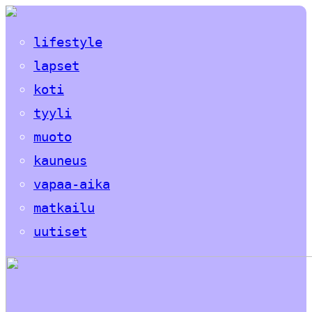
lifestyle
lapset
koti
tyyli
muoto
kauneus
vapaa-aika
matkailu
uutiset