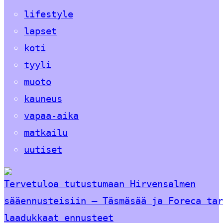
lifestyle
lapset
koti
tyyli
muoto
kauneus
vapaa-aika
matkailu
uutiset
Tervetuloa tutustumaan Hirvensalmen
sääennusteisiin – Täsmäsää ja Foreca tar
laadukkaat ennusteet