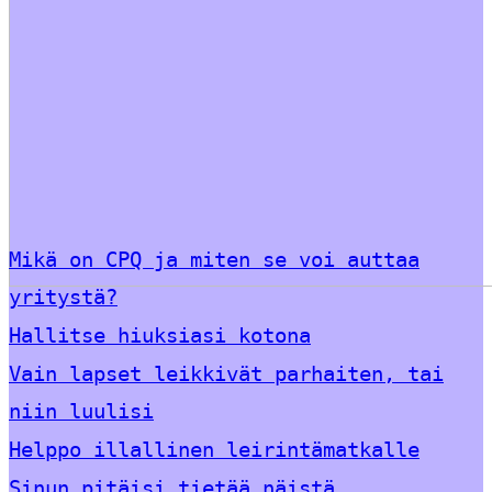
Mikä on CPQ ja miten se voi auttaa
yritystä?
Hallitse hiuksiasi kotona
Vain lapset leikkivät parhaiten, tai
niin luulisi
Helppo illallinen leirintämatkalle
Sinun pitäisi tietää näistä