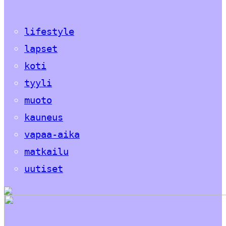
lifestyle
lapset
koti
tyyli
muoto
kauneus
vapaa-aika
matkailu
uutiset