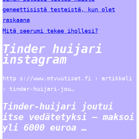
geneettisistä testeistä, kun olet
raskaana
Mitä seerumi tekee ihollesi?
Tinder huijari
instagram
http s://www.mtvuutiset.fi › artikkeli
› tinder-huijari-jou…
Tinder-huijari joutui
itse vedätetyksi – maksoi
yli 6000 euroa …