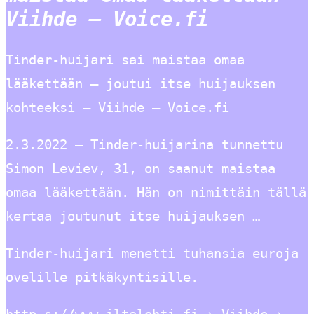
Viihde – Voice.fi
Tinder-huijari sai maistaa omaa
lääkettään – joutui itse huijauksen
kohteeksi – Viihde – Voice.fi
2.3.2022 — Tinder-huijarina tunnettu
Simon Leviev, 31, on saanut maistaa
omaa lääkettään. Hän on nimittäin tällä
kertaa joutunut itse huijauksen …
Tinder-huijari menetti tuhansia euroja
ovelille pitkäkyntisille.