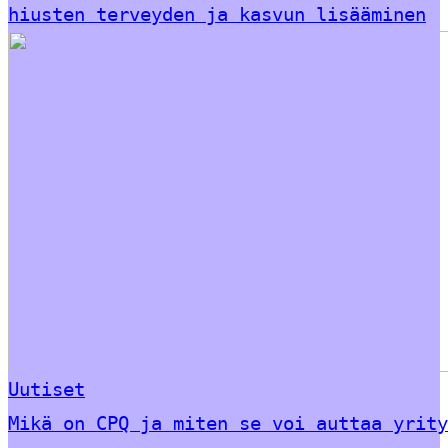
hiusten terveyden ja kasvun lisääminen
Uutiset
Mikä on CPQ ja miten se voi auttaa yrity