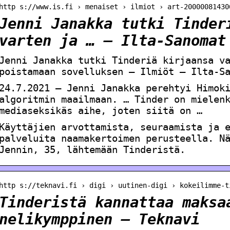
http s://www.is.fi › menaiset › ilmiot › art-20000081430
Jenni Janakka tutki Tinder
varten ja … – Ilta-Sanomat
Jenni Janakka tutki Tinderiä kirjaansa v
poistamaan sovelluksen – Ilmiöt – Ilta-S
24.7.2021 — Jenni Janakka perehtyi Himok
algoritmin maailmaan. … Tinder on mielen
mediaseksikäs aihe, joten siitä on …
Käyttäjien arvottamista, seuraamista ja 
palveluita naamakertoimen perusteella. N
Jennin, 35, lähtemään Tinderistä.
http s://teknavi.fi › digi › uutinen-digi › kokeilimme-t
Tinderistä kannattaa maksa
nelikymppinen – Teknavi