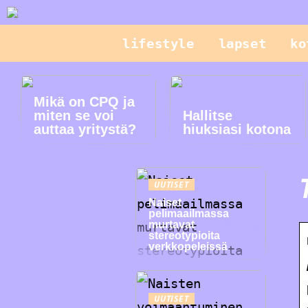
lifestyle
lapset
ko
Mikä on CPQ ja
miten se voi
Hallitse
auttaa yritystä?
hiuksiasi kotona
UUTISET
Naiset
pelimaailmassa
murtavat
stereotypioita
verkkopeleissä
UUTISET