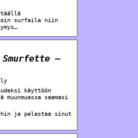
 täällä
voin surfaila niin
symys…
 Smurfette –
ily
audeksi käyttöön
dä muunmuassa saamasi
chin ja pelastaa sinut