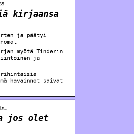
65
iä kirjaansa
arten ja päätyi
anomat
irjan myötä Tinderin
kiintoinen ja
erihintaisia
ämä havainnot saivat
in…
a jos olet