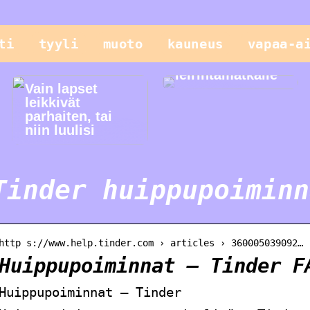
ti
tyyli
muoto
kauneus
vapaa-a
Helppo illallinen
leirintämatkalle
Vain lapset
leikkivät
parhaiten, tai
niin luulisi
Tinder huippupoiminn
http s://www.help.tinder.com › articles › 360005039092…
Huippupoiminnat – Tinder F
Huippupoiminnat – Tinder