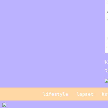
K
t
lifestyle
lapset
ko