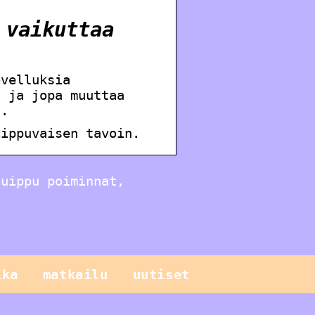
 vaikuttaa
ovelluksia
ä ja jopa muuttaa
a.
iippuvaisen tavoin.
huippu poiminnat,
ika
matkailu
uutiset
Sinun pitäisi
tietää näistä
geneettisistä