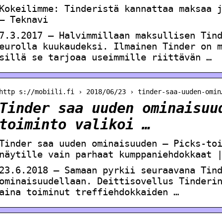
Kokeilimme: Tinderistä kannattaa maksaa 
– Teknavi
7.3.2017 — Halvimmillaan maksullisen Tin
eurolla kuukaudeksi. Ilmainen Tinder on 
sillä se tarjoaa useimmille riittävän …
http s://mobiili.fi › 2018/06/23 › tinder-saa-uuden-omin
Tinder saa uuden ominaisuu
toiminto valikoi …
Tinder saa uuden ominaisuuden – Picks-to
näytille vain parhaat kumppaniehdokkaat 
23.6.2018 — Samaan pyrkii seuraavana Tin
ominaisuudellaan. Deittisovellus Tinderi
aina toiminut treffiehdokkaiden …