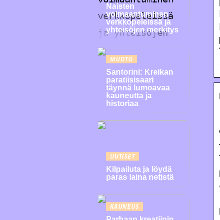
Naisten
voimaantuminen
verkkopeleissä ja
yhteisöjen merkitys
MUOTO
Santorini: Kreikan
paratiisisaari
täynnä lumoavaa
kauneutta ja
historiaa
UUTISET
Kilpailuta ja löydä
paras laina netistä
KAUNEUS
Parhaan kreatiinin