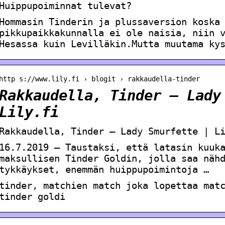
Huippupoiminnat tulevat?
Hommasin Tinderin ja plussaversion koska
pikkupaikkakunnalla ei ole naisia, niin 
Hesassa kuin Levilläkin.Mutta muutama ky
http s://www.lily.fi › blogit › rakkaudella-tinder
Rakkaudella, Tinder – Lady
Lily.fi
Rakkaudella, Tinder – Lady Smurfette | L
16.7.2019 — Taustaksi, että latasin kuuk
maksullisen Tinder Goldin, jolla saa näh
tykkäykset, enemmän huippupoimintoja …
tinder, matchien match joka lopettaa mat
tinder goldi