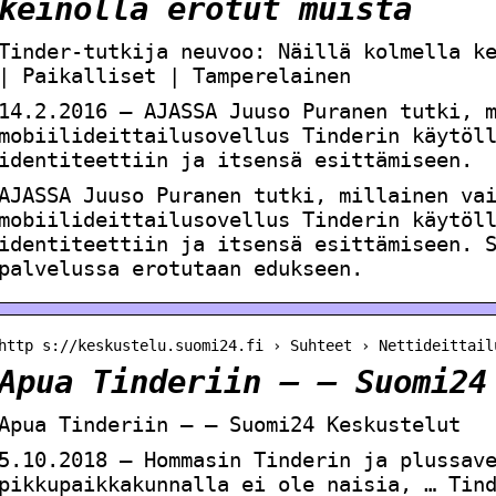
keinolla erotut muista
Tinder-tutkija neuvoo: Näillä kolmella k
| Paikalliset | Tamperelainen
14.2.2016 — AJASSA Juuso Puranen tutki, 
mobiilideittailusovellus Tinderin käytöl
identiteettiin ja itsensä esittämiseen.
AJASSA Juuso Puranen tutki, millainen va
mobiilideittailusovellus Tinderin käytöl
identiteettiin ja itsensä esittämiseen. 
palvelussa erotutaan edukseen.
http s://keskustelu.suomi24.fi › Suhteet › Nettideittail
Apua Tinderiin – – Suomi24
Apua Tinderiin – – Suomi24 Keskustelut
5.10.2018 — Hommasin Tinderin ja plussav
pikkupaikkakunnalla ei ole naisia, … Tin