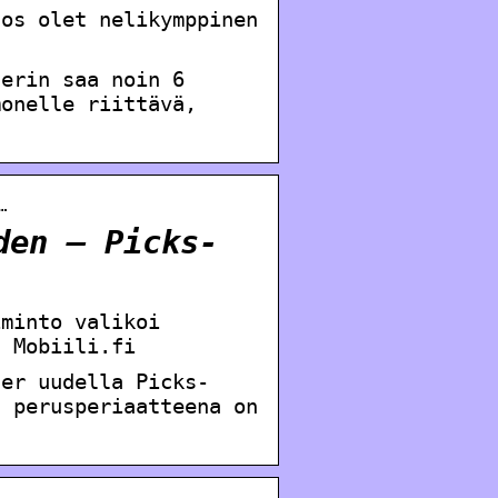
jos olet nelikymppinen
derin saa noin 6
monelle riittävä,
…
den – Picks-
iminto valikoi
| Mobiili.fi
der uudella Picks-
n perusperiaatteena on