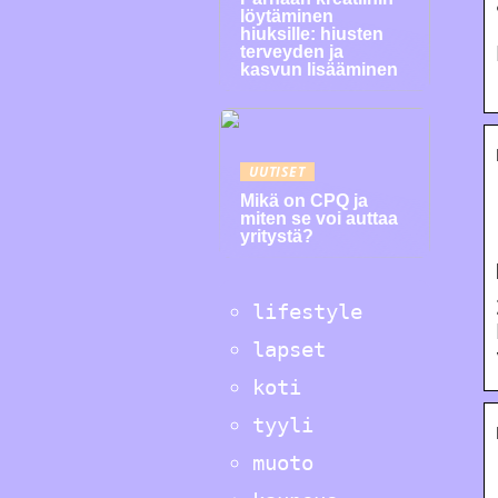
löytäminen
hiuksille: hiusten
terveyden ja
kasvun lisääminen
UUTISET
Mikä on CPQ ja
miten se voi auttaa
yritystä?
lifestyle
lapset
koti
tyyli
muoto