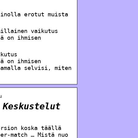
einolla erotut muista
millainen vaikutus
lä on ihmisen
ikutus
lä on ihmisen
Samalla selvisi, miten
u
 Keskustelut
ersion koska täällä
der-match … Mistä nuo