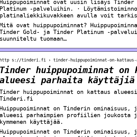
Huippupoiminnat ovat uusin lisäys Tinder
Platinum ‑palveluihin. · Löytämistoiminn
platinaliekkikuvakkeen avulla voit tarki
Mitä ovat huippupoiminnat? Huippupoiminn
Tinder Gold- ja Tinder Platinum ‑palvelu
suunniteltu tuomaan…
http s://tinderi.fi › tinder-huippupoiminnat-on-kattaus-
Tinder huippupoiminnat on 
alueesi parhaita käyttäjiä
Tinder huippupoiminnat on kattaus aluees
Tinderi.fi
Huippupoiminnat on Tinderin ominaisuus, 
alueesi parhaimpien profiilien joukosta 
kymmenen käyttäjää.
Huippupoiminnat on Tinderin ominaisuus, 