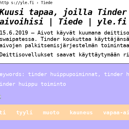
http s://yle.fi › Tiede
Kuusi tapaa, joilla Tinder
aivoihisi | Tiede | yle.fi
15.6.2019 — Aivot käyvät kuumana deittis
swaipatessa. Tinder koukuttaa käyttäjäns
aivojen palkitsemisjärjestelmän toiminta
Deittisovellukset saavat käyttäytymään r
eywords: tinder huippupoiminnat, tinder 
inder huippu toiminto
ti
tyyli
muoto
kauneus
vapaa-a