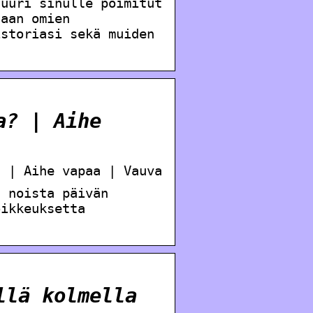
juuri sinulle poimitut
taan omien
istoriasi sekä muiden
a? | Aihe
? | Aihe vapaa | Vauva
ä noista päivän
oikkeuksetta
llä kolmella