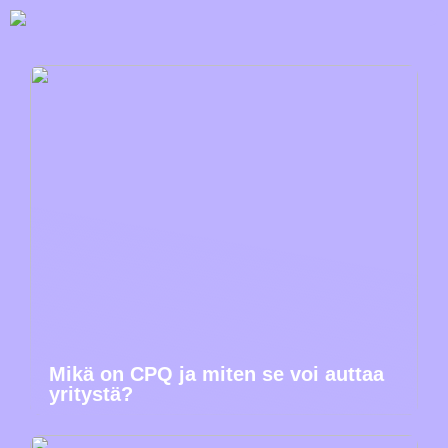
Mikä on CPQ ja miten se voi auttaa
yritystä?