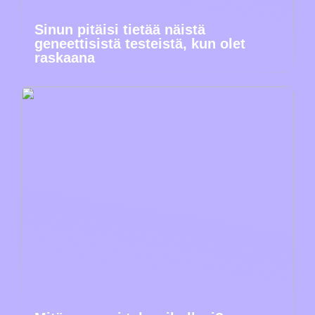
Sinun pitäisi tietää näistä
geneettisistä testeistä, kun olet
raskaana