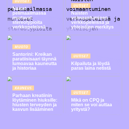
UUTISET
UUTISET
Naiset
pelimaailmassa
Naisten
murtavat
voimaantuminen
stereotypioita
verkkopeleissä ja
verkkopeleissä
yhteisöjen merkitys
MUOTO
Santorini: Kreikan
UUTISET
paratiisisaari täynnä
lumoavaa kauneutta
Kilpailuta ja löydä
ja historiaa
paras laina netistä
KAUNEUS
UUTISET
Parhaan kreatiinin
löytäminen hiuksille:
Mikä on CPQ ja
hiusten terveyden ja
miten se voi auttaa
kasvun lisääminen
yritystä?