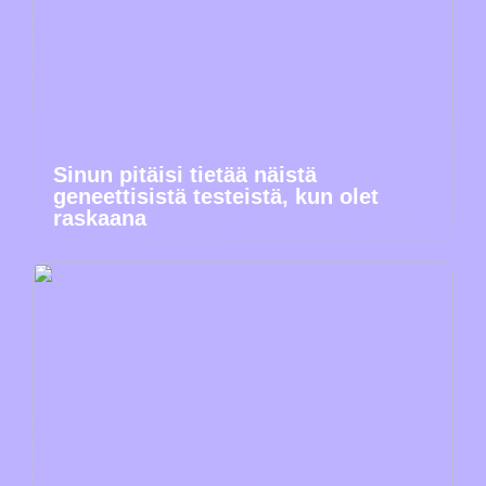
Sinun pitäisi tietää näistä
geneettisistä testeistä, kun olet
raskaana