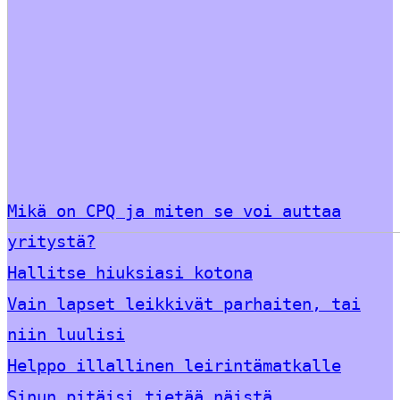
Mikä on CPQ ja miten se voi auttaa
yritystä?
Hallitse hiuksiasi kotona
Vain lapset leikkivät parhaiten, tai
niin luulisi
Helppo illallinen leirintämatkalle
Sinun pitäisi tietää näistä