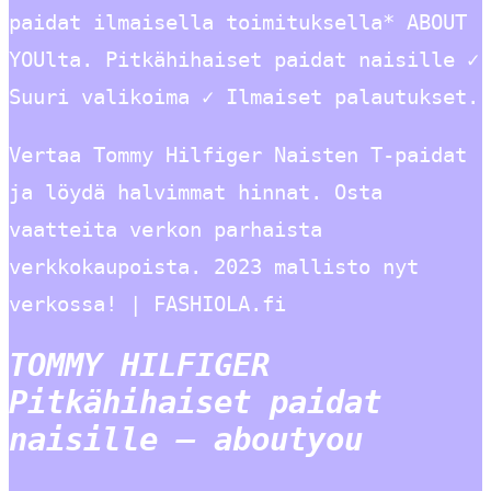
paidat ilmaisella toimituksella* ABOUT
YOUlta. Pitkähihaiset paidat naisille ✓
Suuri valikoima ✓ Ilmaiset palautukset.
Vertaa Tommy Hilfiger Naisten T-paidat
ja löydä halvimmat hinnat. Osta
vaatteita verkon parhaista
verkkokaupoista. 2023 mallisto nyt
verkossa! | FASHIOLA.fi
TOMMY HILFIGER
Pitkähihaiset paidat
naisille – aboutyou