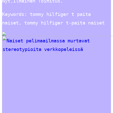
Nyt,Ilmainen Toimitus.
Keywords: tommy hilfiger t paita
naiset, tommy hilfiger t-paita naiset