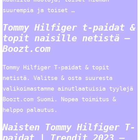
suurempia ja toiset …
Tommy Hilfiger t-paidat &
topit naisille netistä –
Boozt.com
Tommy Hilfiger T-paidat & topit
netistä. Valitse & osta suuresta
valikoimastamme ainutlaatuisia tyylejä
Boozt.com Suomi. Nopea toimitus &
helppo palautus.
Naisten Tommy Hilfiger T-
paidat | Trendit 2023 –