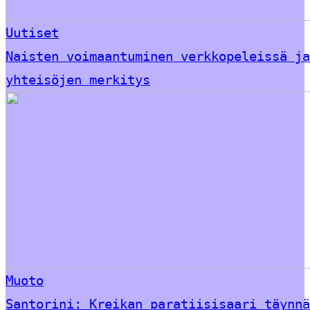
Uutiset
Naisten voimaantuminen verkkopeleissä ja
yhteisöjen merkitys
Muoto
Santorini: Kreikan paratiisisaari täynnä