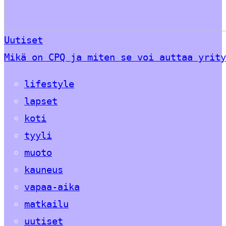
Uutiset
Mikä on CPQ ja miten se voi auttaa yrity
lifestyle
lapset
koti
tyyli
muoto
kauneus
vapaa-aika
matkailu
uutiset