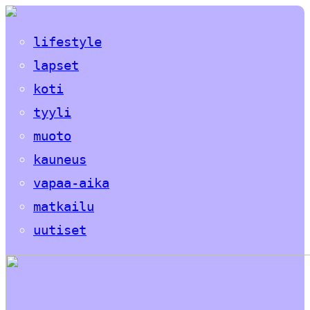
lifestyle
lapset
koti
tyyli
muoto
kauneus
vapaa-aika
matkailu
uutiset