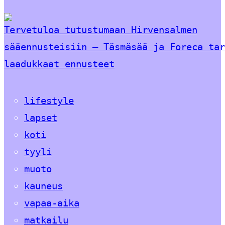
Tervetuloa tutustumaan Hirvensalmen
sääennusteisiin – Täsmäsää ja Foreca tar
laadukkaat ennusteet
lifestyle
lapset
koti
tyyli
muoto
kauneus
vapaa-aika
matkailu