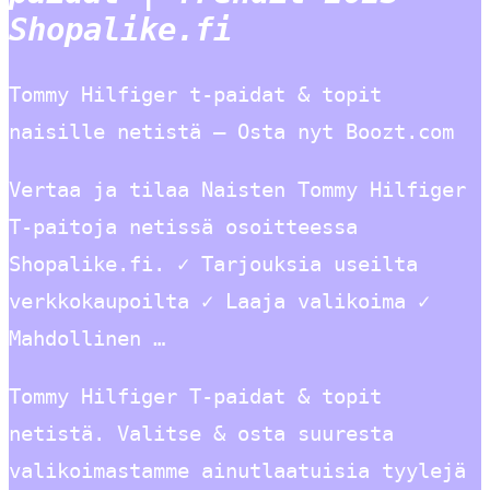
Shopalike.fi
Tommy Hilfiger t-paidat & topit
naisille netistä – Osta nyt Boozt.com
Vertaa ja tilaa Naisten Tommy Hilfiger
T-paitoja netissä osoitteessa
Shopalike.fi. ✓ Tarjouksia useilta
verkkokaupoilta ✓ Laaja valikoima ✓
Mahdollinen …
Tommy Hilfiger T-paidat & topit
netistä. Valitse & osta suuresta
valikoimastamme ainutlaatuisia tyylejä