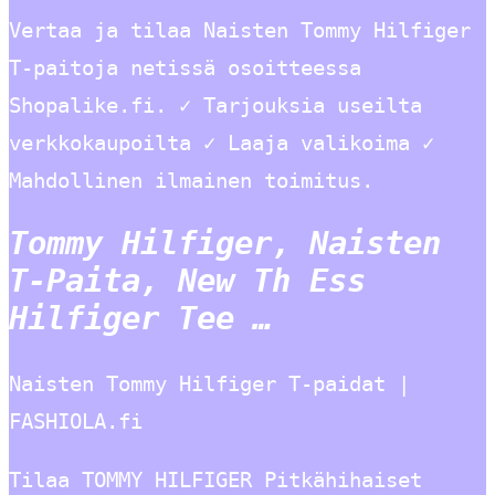
Vertaa ja tilaa Naisten Tommy Hilfiger
T-paitoja netissä osoitteessa
Shopalike.fi. ✓ Tarjouksia useilta
verkkokaupoilta ✓ Laaja valikoima ✓
Mahdollinen ilmainen toimitus.
Tommy Hilfiger, Naisten
T-Paita, New Th Ess
Hilfiger Tee …
Naisten Tommy Hilfiger T-paidat |
FASHIOLA.fi
Tilaa TOMMY HILFIGER Pitkähihaiset