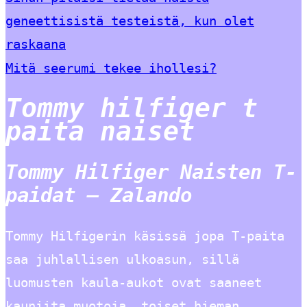
geneettisistä testeistä, kun olet
raskaana
Mitä seerumi tekee ihollesi?
Tommy hilfiger t
paita naiset
Tommy Hilfiger Naisten T-
paidat – Zalando
Tommy Hilfigerin käsissä jopa T-paita
saa juhlallisen ulkoasun, sillä
luomusten kaula-aukot ovat saaneet
kauniita muotoja, toiset hieman