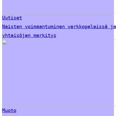
Uutiset
Naisten voimaantuminen verkkopeleissä ja
yhteisöjen merkitys
Muoto