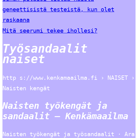
geneettisistä testeistä, kun olet
raskaana
Mitä seerumi tekee ihollesi?
Työsandaalit
naiset
http s://www.kenkamaailma.fi › NAISET ›
Naisten kengät
Naisten työkengät ja
sandaalit – Kenkämaailma
Naisten työkengät ja työsandaalit · Ara