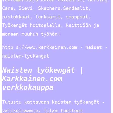
Care, Sievi, Skechers.Sandaalit,
pistokkaat, lenkkarit, saappaat.
Työkengät hoitoalalle, keittiöön ja
moneen muuhun työhön!
http s://www.karkkainen.com › naiset ›
naisten-tyokengat
Naisten työkengät |
Karkkainen.com
verkkokauppa
Tutustu kattavaan Naisten työkengät -
valikoimaamme. Tilaa tuotteet