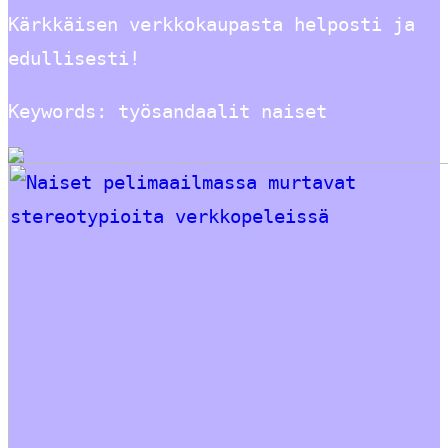
Kärkkäisen verkkokaupasta helposti ja
edullisesti!
Keywords: työsandaalit naiset