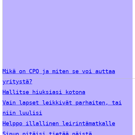
Mikä on CPQ ja miten se voi auttaa
yritystä?
Hallitse hiuksiasi kotona
Vain lapset leikkivät parhaiten, tai
niin luulisi
Helppo illallinen leirintämatkalle
Sinun pitäisi tietää näistä