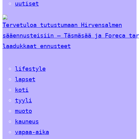
uutiset
Tervetuloa tutustumaan Hirvensalmen
sääennusteisiin – Täsmäsää ja Foreca tar
laadukkaat ennusteet
lifestyle
lapset
koti
tyyli
muoto
kauneus
vapaa-aika