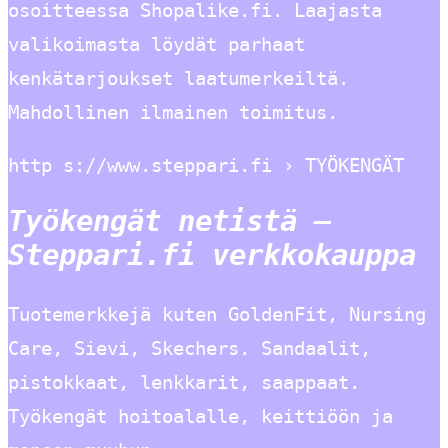
osoitteessa Shopalike.fi. Laajasta
valikoimasta löydät parhaat
kenkätarjoukset laatumerkeiltä.
Mahdollinen ilmainen toimitus.
http s://www.steppari.fi › TYÖKENGÄT
Työkengät netistä –
Steppari.fi verkkokauppa
Tuotemerkkejä kuten GoldenFit, Nursing
Care, Sievi, Skechers. Sandaalit,
pistokkaat, lenkkarit, saappaat.
Työkengät hoitoalalle, keittiöön ja