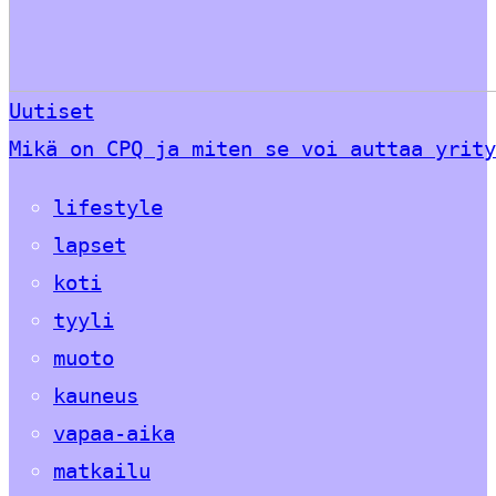
Uutiset
Mikä on CPQ ja miten se voi auttaa yrity
lifestyle
lapset
koti
tyyli
muoto
kauneus
vapaa-aika
matkailu