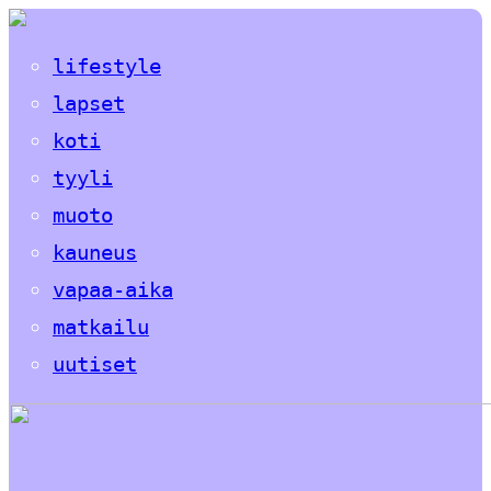
lifestyle
lapset
koti
tyyli
muoto
kauneus
vapaa-aika
matkailu
uutiset