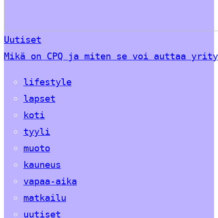
Uutiset
Mikä on CPQ ja miten se voi auttaa yrity
lifestyle
lapset
koti
tyyli
muoto
kauneus
vapaa-aika
matkailu
uutiset