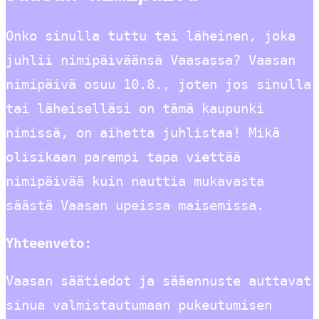
Onko sinulla tuttu tai läheinen, joka
juhlii nimipäiväänsä Vaasassa? Vaasan
nimipäivä osuu 10.8., joten jos sinulla
tai läheiselläsi on tämä kaupunki
nimissä, on aihetta juhlistaa! Mikä
olisikaan parempi tapa viettää
nimipäivää kuin nauttia mukavasta
säästä Vaasan upeissa maisemissa.
Yhteenveto:
Vaasan säätiedot ja sääennuste auttavat
sinua valmistautumaan pukeutumisen