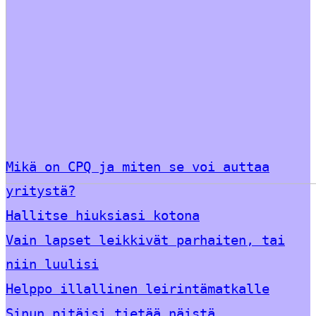
Mikä on CPQ ja miten se voi auttaa
yritystä?
Hallitse hiuksiasi kotona
Vain lapset leikkivät parhaiten, tai
niin luulisi
Helppo illallinen leirintämatkalle
Sinun pitäisi tietää näistä