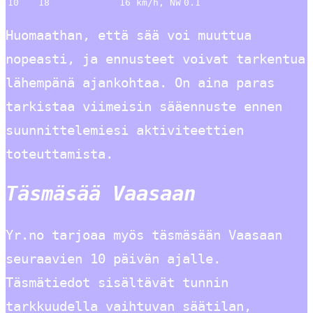
10
18
16 km/h, NW
0.1
Huomaathan, että sää voi muuttua
nopeasti, ja ennusteet voivat tarkentua
lähempänä ajankohtaa. On aina paras
tarkistaa viimeisin sääennuste ennen
suunnittelemiesi aktiviteettien
toteuttamista.
Täsmäsää Vaasaan
Yr.no tarjoaa myös täsmäsään Vaasaan
seuraavien 10 päivän ajalle.
Täsmätiedot sisältävät tunnin
tarkkuudella vaihtuvan säätilan,