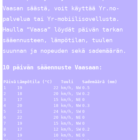
Vaasan säästä, voit käyttää Yr.no-
palvelua tai Yr-mobiilisovellusta.
Haulla “Vaasa” löydät päivän tarkan
sääennusteen, lämpötilan, tuulen
suunnan ja nopeuden sekä sademäärän.
10 päivän sääennuste Vaasaan:
Päivä
Lämpötila (°C)
Tuuli
Sademäärä (mm)
1
19
22 km/h, NW
0.5
2
18
20 km/h, SW
0.2
3
17
15 km/h, NE
0
4
20
18 km/h, NW
0.3
5
21
24 km/h, SW
0
6
22
20 km/h, NE
0
7
19
15 km/h, NW
0
8
17
12 km/h, SW
0.2
9
19
10 km/h, NE
0