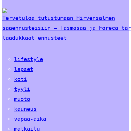
Tervetuloa tutustumaan Hirvensalmen
sääennusteisiin – Täsmäsää ja Foreca tar
laadukkaat ennusteet
lifestyle
lapset
koti
tyyli
muoto
kauneus
vapaa-aika
matkailu