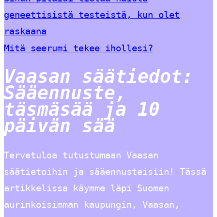
geneettisistä testeistä, kun olet
raskaana
Mitä seerumi tekee ihollesi?
Vaasan säätiedot:
Sääennuste,
täsmäsää ja 10
päivän sää
Tervetuloa tutustumaan Vaasan
säätietoihin ja sääennusteisiin! Tässä
artikkelissa käymme läpi Suomen
aurinkoisimman kaupungin, Vaasan,