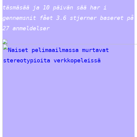
täsmäsää ja 10 päivän sää har i
gennemsnit fået
3.6
stjerner baseret på
27
anmeldelser