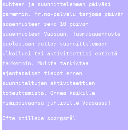
suhteen ja suunnittelemaan päiväsi
paremmin. Yr.no-palvelu tarjoaa päivän
sääennusteen sekä 10 päivän
sääennusteen Vaasaan. Täsmäsääennuste
puolestaan auttaa suunnittelemaan
ulkoilusi tai aktiviteettisi entistä
tarkemmin. Muista tarkistaa
ajantasaiset tiedot ennen
suunniteltujen aktiviteettien
toteuttamista. Onnea kaikille
nimipäiväänsä juhliville Vaasassa!
Ofte stillede spørgsmål