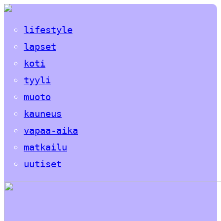
lifestyle
lapset
koti
tyyli
muoto
kauneus
vapaa-aika
matkailu
uutiset