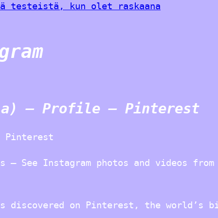
ä testeistä, kun olet raskaana
gram
la) – Profile – Pinterest
 Pinterest
s – See Instagram photos and videos from
s discovered on Pinterest, the world’s b