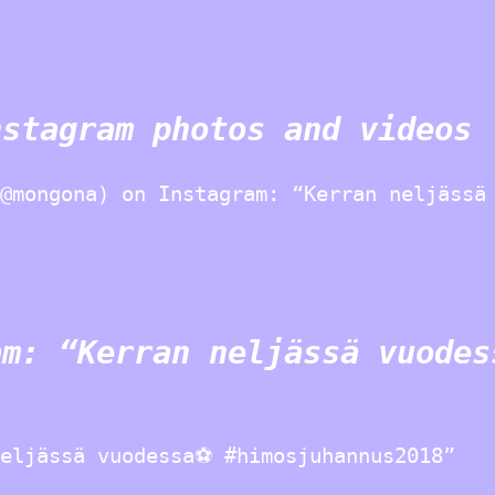
nstagram photos and videos
@mongona) on Instagram: “Kerran neljässä
am: “Kerran neljässä vuodes
neljässä vuodessa⚽ #himosjuhannus2018”