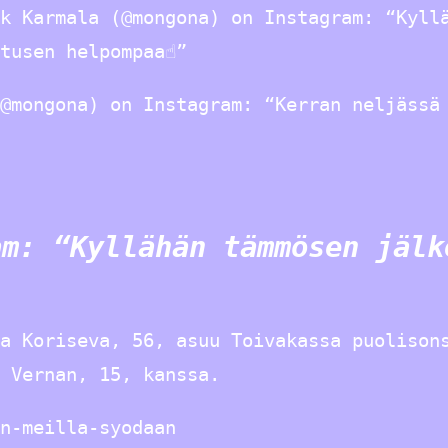
k Karmala (@mongona) on Instagram: “Kyll
tusen helpompaa☝️”
@mongona) on Instagram: “Kerran neljässä
am: “Kyllähän tämmösen jälk
a Koriseva, 56, asuu Toivakassa puolison
 Vernan, 15, kanssa.
n-meilla-syodaan