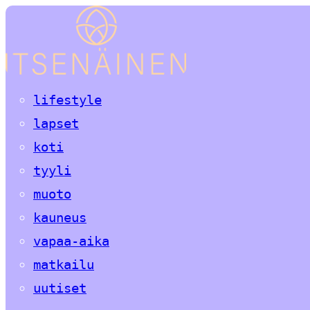
lifestyle
lapset
koti
tyyli
muoto
kauneus
vapaa-aika
matkailu
uutiset