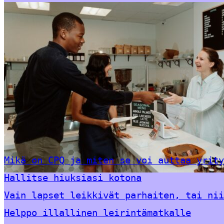
Mikä on CPQ ja miten se voi auttaa yrity
Hallitse hiuksiasi kotona
Vain lapset leikkivät parhaiten, tai nii
Helppo illallinen leirintämatkalle