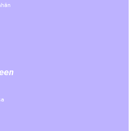
ähän
een
sa