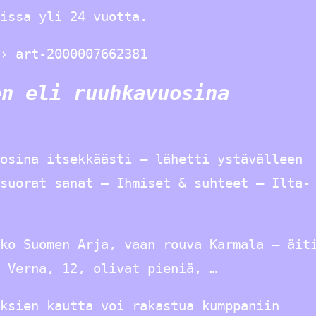
issa yli 24 vuotta.
› art-2000007662381
en eli ruuhkavuosina
osina itsekkäästi – lähetti ystävälleen
suorat sanat – Ihmiset & suhteet – Ilta-
ko Suomen Arja, vaan rouva Karmala – äit
 Verna, 12, olivat pieniä, …
ksien kautta voi rakastua kumppaniin