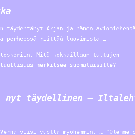
kka
n täydentänyt Arjan ja hänen aviomiehens
a perheessä riittää luovimista …
toskoriin. Mitä kokkaillaan tuttujen
tuullisuus merkitsee suomalaisille?
n nyt täydellinen – Iltaleh
Verna viisi vuotta myöhemmin. … ”Olemme 