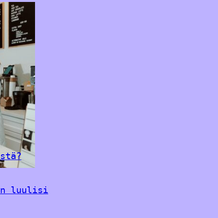
stä?
n luulisi