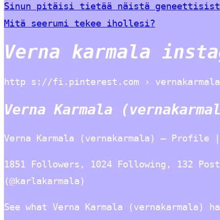
Sinun pitäisi tietää näistä geneettisist
Mitä seerumi tekee ihollesi?
Verna karmala insta
http s://fi.pinterest.com › vernakarmala
Verna Karmala (vernakarma
Verna Karmala (vernakarmala) – Profile |
1851 Followers, 1024 Following, 132 Post
(@karlakarmala)
See what Verna Karmala (vernakarmala) ha