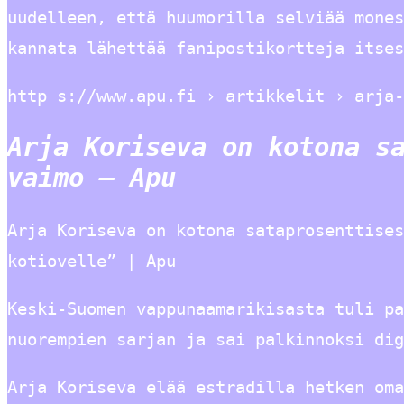
uudelleen, että huumorilla selviää mones
kannata lähettää fanipostikortteja itses
http s://www.apu.fi › artikkelit › arja-
Arja Koriseva on kotona s
vaimo – Apu
Arja Koriseva on kotona sataprosenttises
kotiovelle” | Apu
Keski-Suomen vappunaamarikisasta tuli pa
nuorempien sarjan ja sai palkinnoksi dig
Arja Koriseva elää estradilla hetken oma