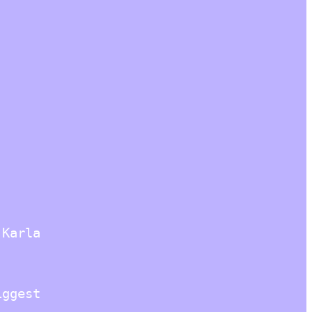
 Karla
iggest