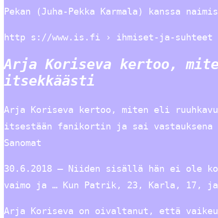
Pekan (Juha-Pekka Karmala) kanssa naimis
http s://www.is.fi › ihmiset-ja-suhteet 
Arja Koriseva kertoo, mit
itsekkäästi
Arja Koriseva kertoo, miten eli ruuhkavu
itsestään fanikortin ja sai vastauksena 
Sanomat
30.6.2018 — Niiden sisällä hän ei ole ko
vaimo ja … Kun Patrik, 23, Karla, 17, ja
Arja Koriseva on oivaltanut, että vaikeu