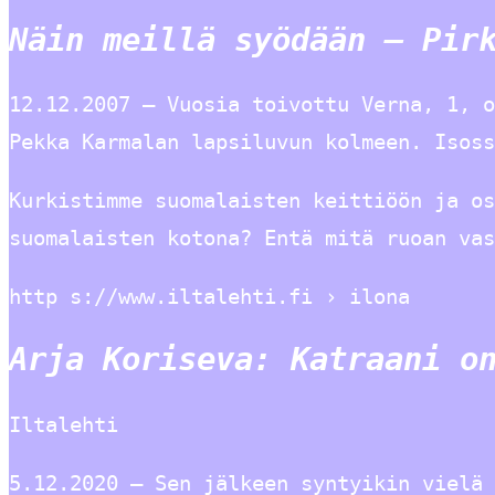
Näin meillä syödään – Pir
12.12.2007 — Vuosia toivottu Verna, 1, o
Pekka Karmalan lapsiluvun kolmeen. Isoss
Kurkistimme suomalaisten keittiöön ja os
suomalaisten kotona? Entä mitä ruoan vas
http s://www.iltalehti.fi › ilona
Arja Koriseva: Katraani o
Iltalehti
5.12.2020 — Sen jälkeen syntyikin vielä 