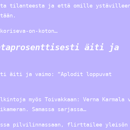
ta tilanteesta ja että omille ystävillee
tään.
koriseva-on-koton…
ataprosenttisesti äiti ja
ti äiti ja vaimo: “Aplodit loppuvat
lkintoja myös Toivakkaan: Verna Karmala 
ikameran. Samassa sarjassa…
ssa pilvilinnassaan, flirttailee yleisön