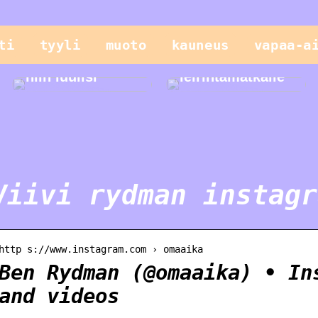
Vain lapset
ti
tyyli
muoto
kauneus
vapaa-a
leikkivät
parhaiten, tai
Helppo illallinen
niin luulisi
leirintämatkalle
Viivi rydman instagr
http s://www.instagram.com › omaaika
Ben Rydman (@omaaika) • In
and videos