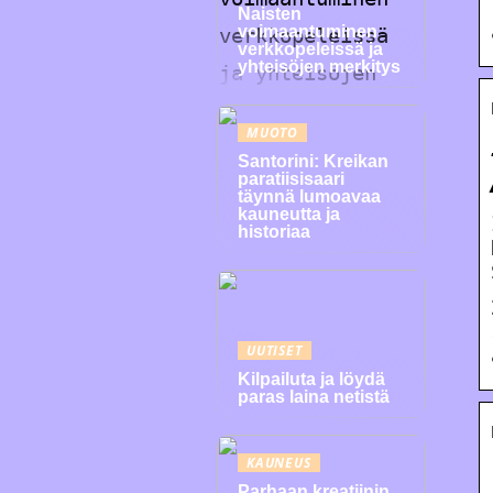
Naisten
voimaantuminen
verkkopeleissä ja
yhteisöjen merkitys
MUOTO
Santorini: Kreikan
paratiisisaari
täynnä lumoavaa
kauneutta ja
historiaa
UUTISET
Kilpailuta ja löydä
paras laina netistä
KAUNEUS
Parhaan kreatiinin