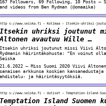
167 Followers, 69 Following, 10 Posts – 
and videos from Ben Rydman (@omaaika)
http s://www.seiska.fi › Kotimaa › Itsekin-uhriksi-joutu
Itsekin uhriksi joutunut m
Altonen avautuu Wille …
Itsekin uhriksi joutunut missi Viivi Alt
Rydmanin häirintäkohusta: “En voinut oll
Seiska
21.6.2022 — Miss Suomi 2020 Viivi Altone
sanaisen arkkunsa koskien kansanedustaja
ahdistelu- ja häirintäsyytöksiä.
http s://www.seiska.fi › Uutiset › Temptation-Island-Suo
Temptation Island Suomen k