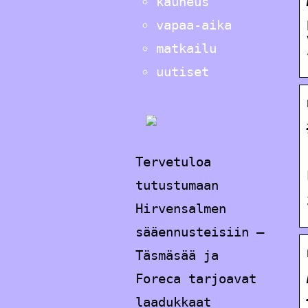
kauneus
vapaa-aika
matkailu
uutiset
Tervetuloa
tutustumaan
Hirvensalmen
sääennusteisiin –
Täsmäsää ja
Foreca tarjoavat
laadukkaat