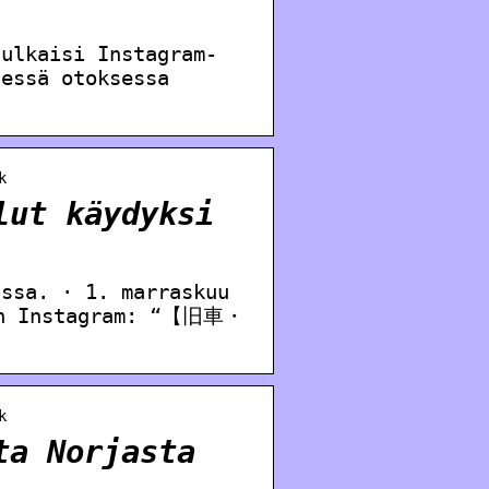
julkaisi Instagram-
sessä otoksessa
k
lut käydyksi
assa. · 1. marraskuu
Instagram: “【旧車・
k
ta Norjasta