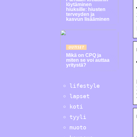
löytäminen
hiuksille: hiusten
terveyden ja
kasvun lisääminen
UUTISET
Mikä on CPQ ja
miten se voi auttaa
yritystä?
lifestyle
lapset
koti
tyyli
muoto