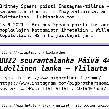
Britney Spears poisti Instagram-tilinsä 
katoamista ihmeteliin Yhdysvalloissa: an
Twitterissä | Uutisankka.com
15.9.2021 — Britney Spears poisti Instag
poplaulajan katoamista ihmeteliin … Will
lopetettiin, HS:n kirjoittajat ja …
http s://ylilauta.org › bigbrother
BB22 seurantalanka Päivä 4
Edellinen lanka – Ylilauta
… yms. https://www.bigbrother.fi/some/
https://www.instagram.com/bigbrothersuom
kuvia?: … >PosiTIIVI VIIVI … ≫194075537 
http s://www.hel.fi › tyly › uutiset › etu-toolon-lukioo