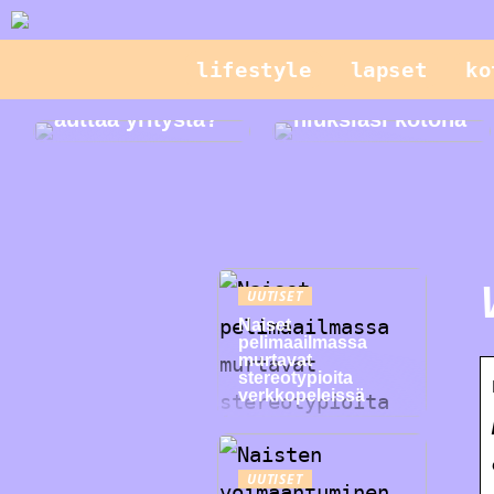
lifestyle
lapset
ko
Mikä on CPQ ja
miten se voi
Hallitse
auttaa yritystä?
hiuksiasi kotona
UUTISET
Naiset
pelimaailmassa
murtavat
stereotypioita
verkkopeleissä
UUTISET