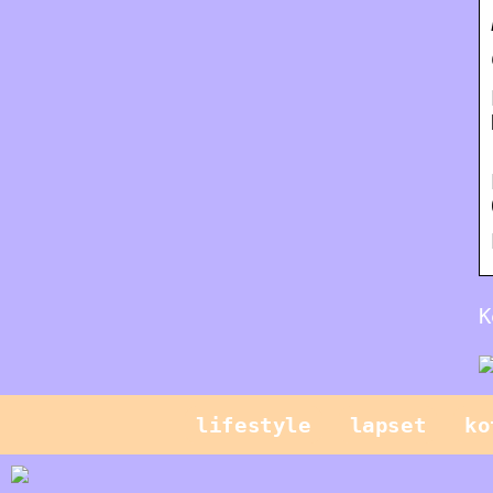
K
lifestyle
lapset
ko
Mikä on CPQ ja
miten se voi
Hallitse