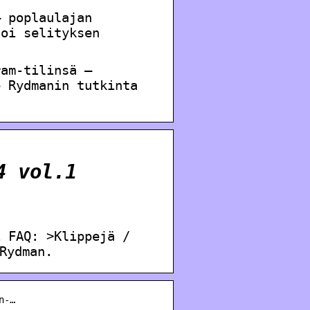
– poplaulajan
toi selityksen
ram-tilinsä –
e Rydmanin tutkinta
4 vol.1
i FAQ: >Klippejä /
Rydman.
n-…