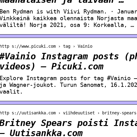
Ben Rydman is with Viivi Rydman. · Janua
Vinkkeinä kaikkea olennaista Norjasta ma
väliltä! Norja 2021, osa 9: Korkealla, …
http s://www.picuki.com › tag › Vainio
#Vainio Instagram posts (p
videos) – Picuki.com
Explore Instagram posts for tag #Vainio 
ja Wagner-joukot. Turun Sanomat, 16.1.20
vaalit.
http s://uutisankka.com › viihdeuutiset › britney-spears
Britney Spears poisti Inst
– Uutisankka.com