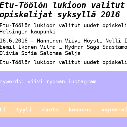
Etu-Töölön lukioon valitut
opiskelijat syksyllä 2016
Etu-Töölön lukioon valitut uudet opiskel
Helsingin kaupunki
16.6.2016 — Hänninen Viivi Höysti Nelli 
Eemil Ikonen Vilma … Rydman Saga Saastam
Olivia Sofia Salomaa Selja
Etu-Töölön lukioon valitut uudet opiskel
eywords: viivi rydman instagram
ti
tyyli
muoto
kauneus
vapaa-a
Vain lapset
leikkivät
parhaiten, tai
Helppo illallinen