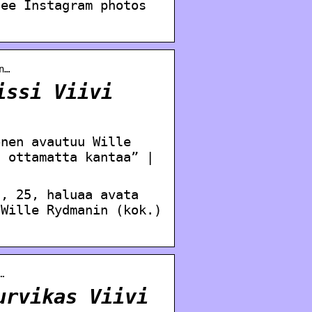
See Instagram photos
n…
issi Viivi
onen avautuu Wille
a ottamatta kantaa” |
n, 25, haluaa avata
 Wille Rydmanin (kok.)
…
urvikas Viivi