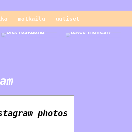
Sinun pitäisi
tietää näistä
ika
matkailu
uutiset
geneettisistä
testeistä, kun
Mitä seerumi
olet raskaana
tekee ihollesi?
am
stagram photos