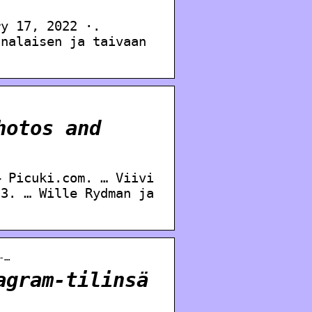
ry 17, 2022 ·.
analaisen ja taivaan
hotos and
– Picuki.com. … Viivi
23. … Wille Rydman ja
-…
agram-tilinsä