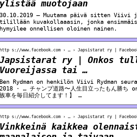
ylistää muotojaan
30.10.2019 — Muutama päivä sitten Viivi 
tilillään kuvakollaaasin, jonka ensimmäi
hymyilee onnellisen oloinen nainen.
http s://www.facebook.com › … › Japsistarat ry | Faceboo
Japsistarat ry | Onkos tul
Vuoreijassa tai …
Ben Rydman on henkilön Viivi Rydman seur
2018 · … チャンプ道路〜人生目立ったもん勝ち on 
族車を毎日紹介してます！】 …
http s://www.facebook.com › … › Japsistarat ry | Faceboo
Vinkkeinä kaikkea olennais
maanalaisen ja taivaan …