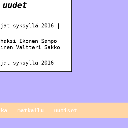
 uudet
ijat syksyllä 2016 |
Ihaksi Ikonen Sampo
oinen Valtteri Sakko
ijat syksyllä 2016
ika
matkailu
uutiset
Sinun pitäisi
tietää näistä
geneettisistä
testeistä, kun
Mitä seerumi