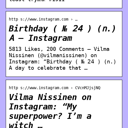
http s://www.instagram.com › …
Birthday ( № 𝟤𝟦 ) (𝚗.)
𝙰 – Instagram
5813 Likes, 200 Comments – Vilma
Nissinen (@vilmanissinen) on
Instagram: “Birthday ( № 𝟤𝟦 ) (𝚗.)
𝙰 𝚍𝚊𝚢 𝚝𝚘 𝚌𝚎𝚕𝚎𝚋𝚛𝚊𝚝𝚎 𝚝𝚑𝚊𝚝 …
http s://www.instagram.com › CVcnMJjsjNQ
Vilma Nissinen on
Instagram: “My
superpower? I’m a
witch …