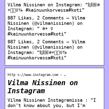
Vilma Nissinen on Instagram: “🙌🏼❄️
☀️🧚🏼‍♀️🦄 #kainuunkorvessa#koti”
887 Likes, 2 Comments – Vilma
Nissinen (@vilmanissinen) on
Instagram: “ ❄️☀️ ‍♀️
#kainuunkorvessa#koti”
887 Likes, 2 Comments – Vilma
Nissinen (@vilmanissinen) on
Instagram: “🙌🏼❄️☀️🧚🏼‍♀️🦄
#kainuunkorvessa#koti”
http s://www.instagram.com › …
Vilma Nissinen on
Instagram
Vilma Nissinen Instagramissa : “I
don’t know about you, but I’m