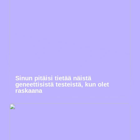
Sinun pitäisi tietää näistä
geneettisistä testeistä, kun olet
raskaana