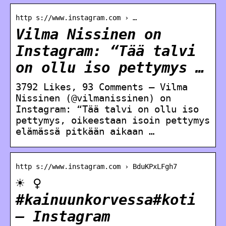
http s://www.instagram.com › …
Vilma Nissinen on
Instagram: “Tää talvi
on ollu iso pettymys …
3792 Likes, 93 Comments – Vilma
Nissinen (@vilmanissinen) on
Instagram: “Tää talvi on ollu iso
pettymys, oikeestaan isoin pettymys
elämässä pitkään aikaan …
http s://www.instagram.com › BduKPxLFgh7
️☀️ ‍♀️
#kainuunkorvessa#koti
– Instagram