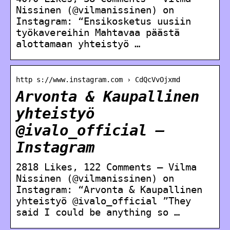
Nissinen (@vilmanissinen) on
Instagram: “Ensikosketus uusiin
työkavereihin Mahtavaa päästä
alottamaan yhteistyö …
http s://www.instagram.com › CdQcVvOjxmd
Arvonta & Kaupallinen
yhteistyö
@ivalo_official –
Instagram
2818 Likes, 122 Comments – Vilma
Nissinen (@vilmanissinen) on
Instagram: “Arvonta & Kaupallinen
yhteistyö @ivalo_official ”They
said I could be anything so …