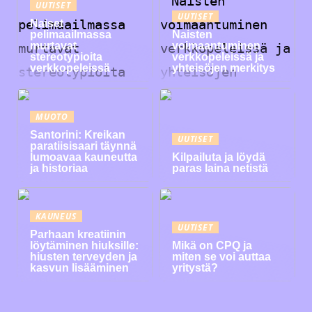
UUTISET
UUTISET
Naiset
pelimaailmassa
Naisten
murtavat
voimaantuminen
stereotypioita
verkkopeleissä ja
verkkopeleissä
yhteisöjen merkitys
MUOTO
Santorini: Kreikan
UUTISET
paratiisisaari täynnä
lumoavaa kauneutta
Kilpailuta ja löydä
ja historiaa
paras laina netistä
KAUNEUS
UUTISET
Parhaan kreatiinin
löytäminen hiuksille:
Mikä on CPQ ja
hiusten terveyden ja
miten se voi auttaa
kasvun lisääminen
yritystä?