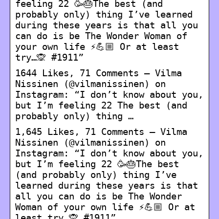
feeling 22 🥳🎂The best (and
probably only) thing I’ve learned
during these years is that all you
can do is be The Wonder Woman of
your own life ⚡️💪🏼 Or at least
try…🙊 #1911”
1644 Likes, 71 Comments – Vilma
Nissinen (@vilmanissinen) on
Instagram: “I don’t know about you,
but I’m feeling 22 The best (and
probably only) thing …
1,645 Likes, 71 Comments – Vilma
Nissinen (@vilmanissinen) on
Instagram: “I don’t know about you,
but I’m feeling 22 🥳🎂The best
(and probably only) thing I’ve
learned during these years is that
all you can do is be The Wonder
Woman of your own life ⚡️💪🏼 Or at
least try…🙊 #1911”