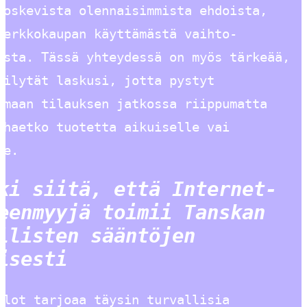
koskevista olennaisimmista ehdoista,
verkkokaupan käyttämästä vaihto-
esta. Tässä yhteydessä on myös tärkeää,
äilytät laskusi, jotta pystyt
amaan tilauksen jatkossa riippumatta
 haetko tuotetta aikuiselle vai
le.
ki siitä, että Internet-
eenmyyjä toimii Tanskan
llisten sääntöjen
isesti
ilot tarjoaa täysin turvallisia