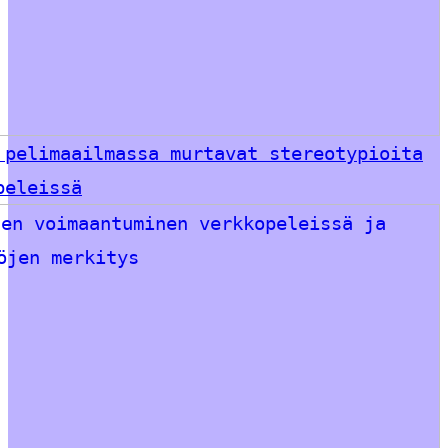
 pelimaailmassa murtavat stereotypioita
peleissä