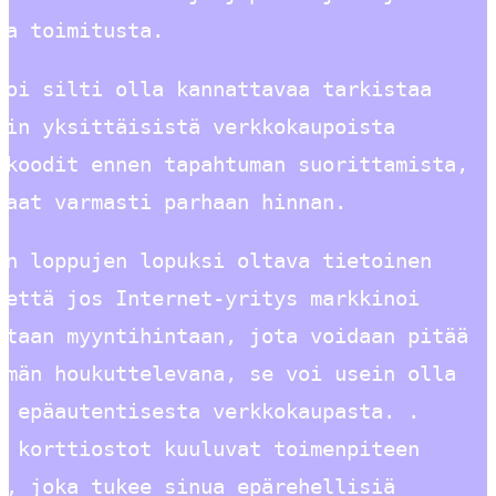
ta toimitusta.
voi silti olla kannattavaa tarkistaa
kin yksittäisistä verkkokaupoista
skoodit ennen tapahtuman suorittamista,
saat varmasti parhaan hinnan.
on loppujen lopuksi oltava tietoinen
 että jos Internet-yritys markkinoi
itaan myyntihintaan, jota voidaan pitää
ömän houkuttelevana, se voi usein olla
i epäautentisesta verkkokaupasta. .
i korttiostot kuuluvat toimenpiteen
n, joka tukee sinua epärehellisiä