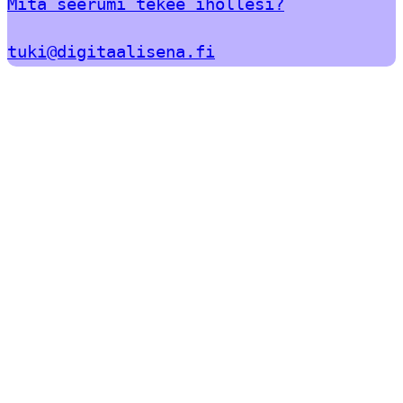
Mitä seerumi tekee ihollesi?
tuki@digitaalisena.fi