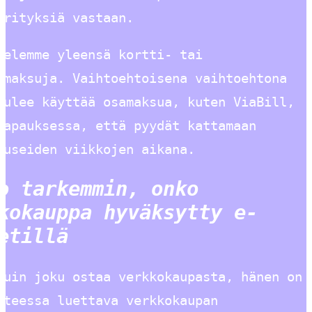
yrityksiä vastaan.
telemme yleensä kortti- tai
imaksuja. Vaihtoehtoisena vaihtoehtona
tulee käyttää osamaksua, kuten ViaBill,
tapauksessa, että pyydät kattamaan
 useiden viikkojen aikana.
o tarkemmin, onko
kokauppa hyväksytty e-
etillä
kuin joku ostaa verkkokaupasta, hänen on
tteessa luettava verkkokaupan