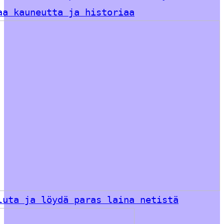
aa kauneutta ja historiaa
luta ja löydä paras laina netistä