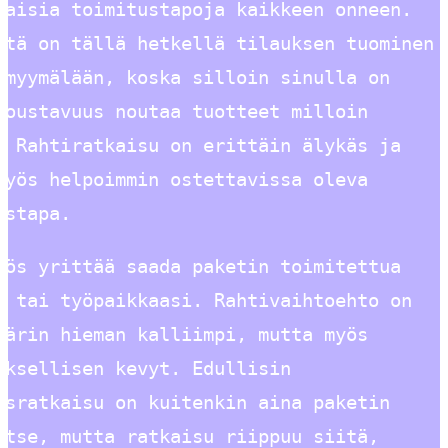
laisia toimitustapoja kaikkeen onneen.
ntä on tällä hetkellä tilauksen tuominen
imyymälään, koska silloin sinulla on
joustavuus noutaa tuotteet milloin
. Rahtiratkaisu on erittäin älykäs ja
myös helpoimmin ostettavissa oleva
ustapa.
yös yrittää saada paketin toimitettua
i tai työpaikkaasi. Rahtivaihtoehto on
äärin hieman kalliimpi, mutta myös
uksellisen kevyt. Edullisin
usratkaisu on kuitenkin aina paketin
itse, mutta ratkaisu riippuu siitä,