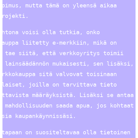
opimus, mutta tämä on yleensä aikaa
projekti.
ehtona voisi olla tutkia, onko
kauppa liitetty e-merkkiin, mikä on
ä tae siitä, että verkkoyritys toimii
n lainsäädännön mukaisesti, sen lisäksi,
erkkokauppa sitä valvovat toisinaan
ilaiset, joilla on tarvittava tieto
ettavista määräyksistä. Lisäksi se antaa
e mahdollisuuden saada apua, jos kohtaat
ksia kaupankäynnissäsi.
 tapaan on suositeltavaa olla tietoinen