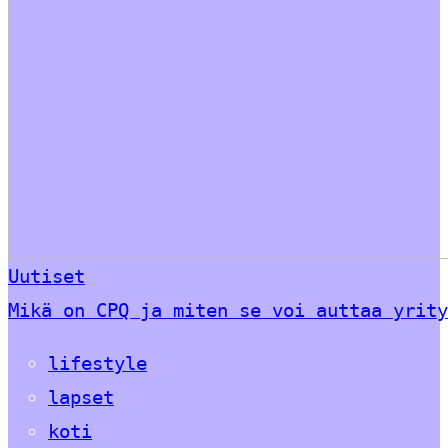
Uutiset
Mikä on CPQ ja miten se voi auttaa yrity
lifestyle
lapset
koti