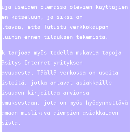
suja useiden olemassa olevien käyttäjien
den katseluun, ja siksi on
eltavaa, että Tutustu verkkokaupan
eluihin ennen tilauksen tekemistä.
ok tarjoaa myös todella mukavia tapoja
käsitys Internet-yrityksen
tavuudesta. Täällä verkossa on useita
pisteitä, jotka antavat asiakkaille
lisuuden kirjoittaa arvionsa
kemuksestaan, jota on myös hyödynnettävä
tamaan mielikuva aiempien asiakkaiden
ksista.