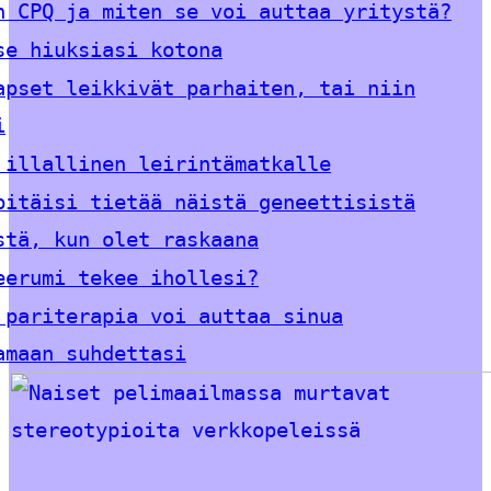
n CPQ ja miten se voi auttaa yritystä?
se hiuksiasi kotona
apset leikkivät parhaiten, tai niin
i
 illallinen leirintämatkalle
pitäisi tietää näistä geneettisistä
stä, kun olet raskaana
eerumi tekee ihollesi?
 pariterapia voi auttaa sinua
amaan suhdettasi