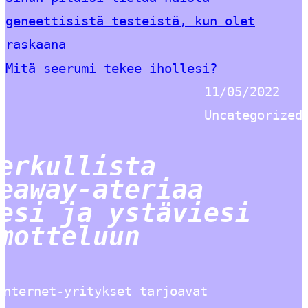
geneettisistä testeistä, kun olet
raskaana
Mitä seerumi tekee ihollesi?
11/05/2022
Uncategorized
erkullista
eaway-ateriaa
esi ja ystäviesi
motteluun
Internet-yritykset tarjoavat