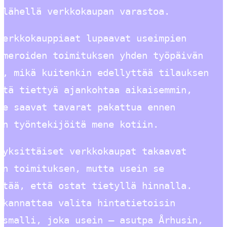
 lähellä verkkokaupan varastoa.
verkkokauppiaat lupaavat useimpien
umeroiden toimituksen yhden työpäivän
n, mikä kuitenkin edellyttää tilauksen
stä tiettyä ajankohtaa aikaisemmin,
he saavat tavarat pakattua ennen
on työntekijöitä mene kotiin.
 yksittäiset verkkokaupat takaavat
en toimituksen, mutta usein se
ttää, että ostat tietyllä hinnalla.
 kannattaa valita hintatietoisin
usmalli, joka usein – asutpa Århusin,