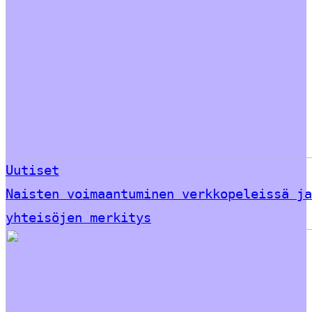
Uutiset
Naisten voimaantuminen verkkopeleissä ja
yhteisöjen merkitys