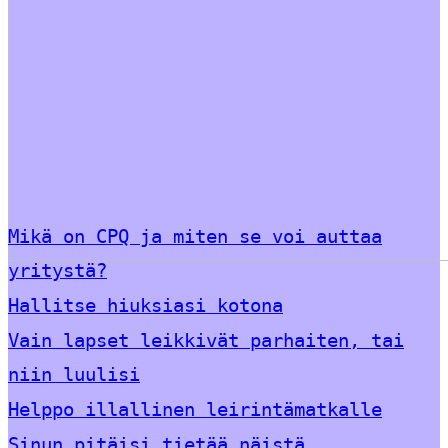
Mikä on CPQ ja miten se voi auttaa
yritystä?
Hallitse hiuksiasi kotona
Vain lapset leikkivät parhaiten, tai
niin luulisi
Helppo illallinen leirintämatkalle
Sinun pitäisi tietää näistä