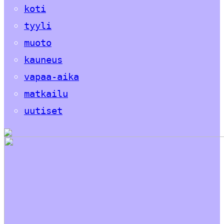
koti
tyyli
muoto
kauneus
vapaa-aika
matkailu
uutiset