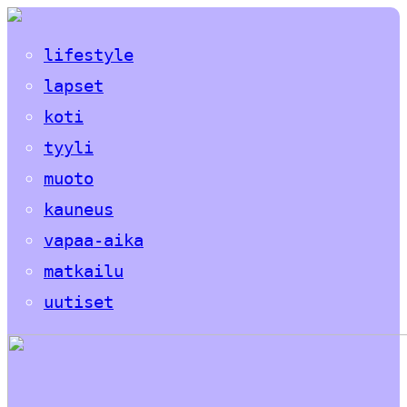
lifestyle
lapset
koti
tyyli
muoto
kauneus
vapaa-aika
matkailu
uutiset