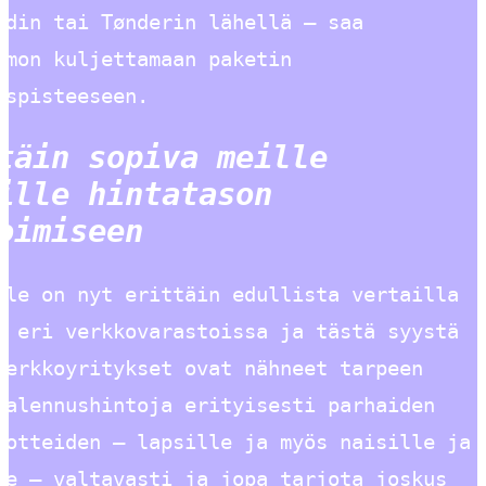
ødin tai Tønderin lähellä – saa
amon kuljettamaan paketin
uspisteeseen.
täin sopiva meille
ille hintatason
oimiseen
lle on nyt erittäin edullista vertailla
a eri verkkovarastoissa ja tästä syystä
verkkoyritykset ovat nähneet tarpeen
 alennushintoja erityisesti parhaiden
uotteiden – lapsille ja myös naisille ja
le – valtavasti ja jopa tarjota joskus