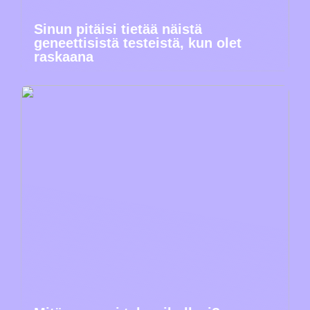
Sinun pitäisi tietää näistä
geneettisistä testeistä, kun olet
raskaana