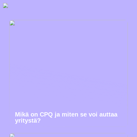
Mikä on CPQ ja miten se voi auttaa
yritystä?