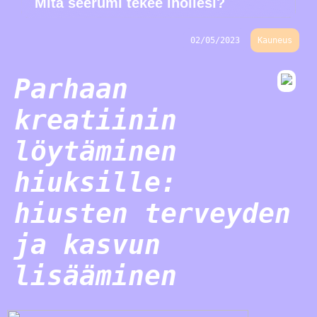
Mitä seerumi tekee ihollesi?
02/05/2023
Kauneus
Parhaan
kreatiinin
löytäminen
hiuksille:
hiusten terveyden
ja kasvun
lisääminen