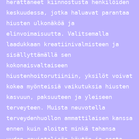
herättäneet kiinnostusta henkilöiden
keskuudessa, jotka haluavat parantaa
hiusten ulkonäköä ja
elinvoimaisuutta. Valitsemalla
laadukkaan kreatiinivalmisteen ja
sisällyttämällä sen
kokonaisvaltaiseen
hiustenhoitorutiiniin, yksilöt voivat
kokea myönteisiä vaikutuksia hiusten
kasvuun, paksuuteen ja yleiseen
terveyteen. Muista neuvotella
terveydenhuollon ammattilaisen kanssa
ennen kuin aloitat minkä tahansa
uuden ravintolisän käytön ja aseta