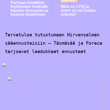
UUTISET
Parhaan kreatiinin
löytäminen hiuksille:
Mikä on CPQ ja
hiusten terveyden ja
miten se voi auttaa
kasvun lisääminen
yritystä?
Tervetuloa tutustumaan Hirvensalmen
sääennusteisiin – Täsmäsää ja Foreca
tarjoavat laadukkaat ennusteet