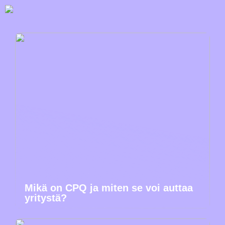
Mikä on CPQ ja miten se voi auttaa
yritystä?