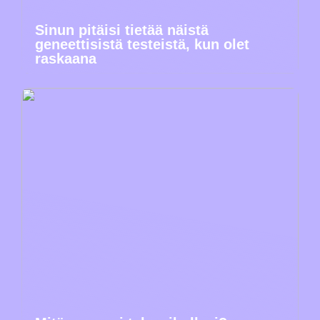
Sinun pitäisi tietää näistä
geneettisistä testeistä, kun olet
raskaana