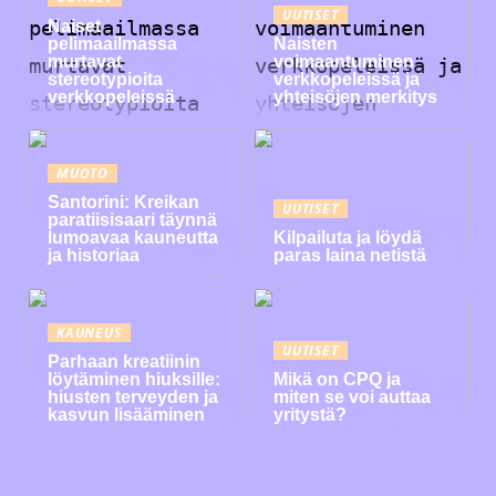
UUTISET
Naiset
pelimaailmassa
Naisten
murtavat
voimaantuminen
stereotypioita
verkkopeleissä ja
verkkopeleissä
yhteisöjen merkitys
MUOTO
Santorini: Kreikan
UUTISET
paratiisisaari täynnä
lumoavaa kauneutta
Kilpailuta ja löydä
ja historiaa
paras laina netistä
KAUNEUS
UUTISET
Parhaan kreatiinin
löytäminen hiuksille:
Mikä on CPQ ja
hiusten terveyden ja
miten se voi auttaa
kasvun lisääminen
yritystä?